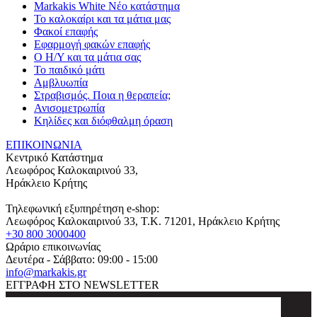
Markakis White Νέο κατάστημα
Το καλοκαίρι και τα μάτια μας
Φακοί επαφής
Εφαρμογή φακών επαφής
Ο Η/Υ και τα μάτια σας
Το παιδικό μάτι
Αμβλυωπία
Στραβισμός. Ποια η θεραπεία;
Ανισομετρωπία
Κηλίδες και διόφθαλμη όραση
ΕΠΙΚΟΙΝΩΝΙΑ
Κεντρικό Κατάστημα
Λεωφόρος Καλοκαιρινού 33,
Ηράκλειο Κρήτης
Τηλεφωνική εξυπηρέτηση e-shop:
Λεωφόρος Καλοκαιρινού 33
, T.K.
71201
,
Ηράκλειο Κρήτης
+30 800 3000400
Ωράριο επικοινωνίας
Δευτέρα - Σάββατο: 09:00 - 15:00
info@markakis.gr
ΕΓΓΡΑΦΗ ΣΤΟ NEWSLETTER