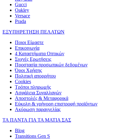
Gucci
Oakley
Versace
Prada
ΕΞΥΠΗΡΕΤΗΣΗ ΠΕΛΑΤΩΝ
Ποιοι Είμαστε
Επικοινωνία
4 Καταστήματα Οπτικών
Συχνές Ερωτήσεις
Προστασία προσωπικών δεδομένων
Όροι Χρήσης
Πολιτική απορρήτου
Cookies
Τρόποι πληρωμής
Ασφάλεια Συναλλαγών
Αποστολές & Μεταφορικά
Εύκολη & γρήγορη επιστροφή προϊόντων
Ακύρωση παραγγελίας
ΤΑ ΠΑΝΤΑ ΓΙΑ ΤΑ ΜΑΤΙΑ ΣΑΣ
Blog
Transitions Gen S