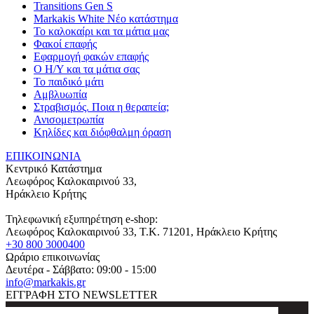
Transitions Gen S
Markakis White Νέο κατάστημα
Το καλοκαίρι και τα μάτια μας
Φακοί επαφής
Εφαρμογή φακών επαφής
Ο Η/Υ και τα μάτια σας
Το παιδικό μάτι
Αμβλυωπία
Στραβισμός. Ποια η θεραπεία;
Ανισομετρωπία
Κηλίδες και διόφθαλμη όραση
ΕΠΙΚΟΙΝΩΝΙΑ
Κεντρικό Κατάστημα
Λεωφόρος Καλοκαιρινού 33,
Ηράκλειο Κρήτης
Τηλεφωνική εξυπηρέτηση e-shop:
Λεωφόρος Καλοκαιρινού 33
, T.K.
71201
,
Ηράκλειο Κρήτης
+30 800 3000400
Ωράριο επικοινωνίας
Δευτέρα - Σάββατο: 09:00 - 15:00
info@markakis.gr
ΕΓΓΡΑΦΗ ΣΤΟ NEWSLETTER