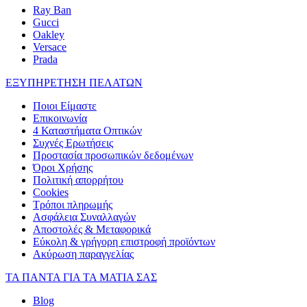
Ray Ban
Gucci
Oakley
Versace
Prada
ΕΞΥΠΗΡΕΤΗΣΗ ΠΕΛΑΤΩΝ
Ποιοι Είμαστε
Επικοινωνία
4 Καταστήματα Οπτικών
Συχνές Ερωτήσεις
Προστασία προσωπικών δεδομένων
Όροι Χρήσης
Πολιτική απορρήτου
Cookies
Τρόποι πληρωμής
Ασφάλεια Συναλλαγών
Αποστολές & Μεταφορικά
Εύκολη & γρήγορη επιστροφή προϊόντων
Ακύρωση παραγγελίας
ΤΑ ΠΑΝΤΑ ΓΙΑ ΤΑ ΜΑΤΙΑ ΣΑΣ
Blog