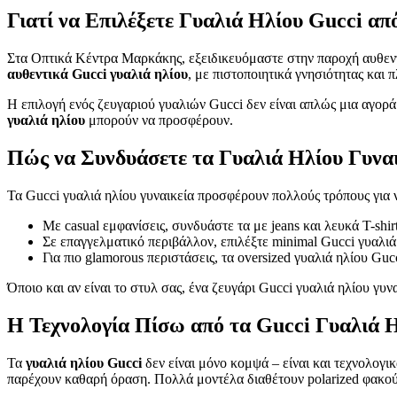
Γιατί να Επιλέξετε Γυαλιά Ηλίου Gucci α
Στα Οπτικά Κέντρα Μαρκάκης, εξειδικευόμαστε στην παροχή αυθεντ
αυθεντικά Gucci γυαλιά ηλίου
, με πιστοποιητικά γνησιότητας και 
Η επιλογή ενός ζευγαριού γυαλιών Gucci δεν είναι απλώς μια αγορά 
γυαλιά ηλίου
μπορούν να προσφέρουν.
Πώς να Συνδυάσετε τα Γυαλιά Ηλίου Γυναι
Τα Gucci γυαλιά ηλίου γυναικεία προσφέρουν πολλούς τρόπους για 
Με casual εμφανίσεις, συνδυάστε τα με jeans και λευκά T-shirt
Σε επαγγελματικό περιβάλλον, επιλέξτε minimal Gucci γυαλιά 
Για πιο glamorous περιστάσεις, τα oversized γυαλιά ηλίου Gu
Όποιο και αν είναι το στυλ σας, ένα ζευγάρι Gucci γυαλιά ηλίου γυνα
Η Τεχνολογία Πίσω από τα Gucci Γυαλιά 
Τα
γυαλιά ηλίου Gucci
δεν είναι μόνο κομψά – είναι και τεχνολογ
παρέχουν καθαρή όραση. Πολλά μοντέλα διαθέτουν polarized φακο