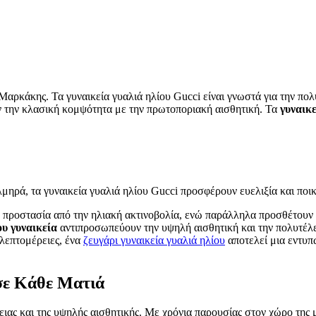
αρκάκης. Τα γυναικεία γυαλιά ηλίου Gucci είναι γνωστά για την πολ
ν την κλασική κομψότητα με την πρωτοποριακή αισθητική. Τα
γυναικ
λμηρά, τα γυναικεία γυαλιά ηλίου Gucci προσφέρουν ευελιξία και ποικ
ροστασία από την ηλιακή ακτινοβολία, ενώ παράλληλα προσθέτουν σ
ου γυναικεία
αντιπροσωπεύουν την υψηλή αισθητική και την πολυτέλε
 λεπτομέρειες, ένα
ζευγάρι γυναικεία γυαλιά ηλίου
αποτελεί μια εντυπ
σε Κάθε Ματιά
ας και της υψηλής αισθητικής. Με χρόνια παρουσίας στον χώρο της μό