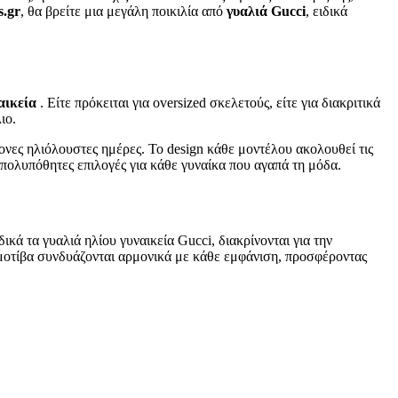
s.gr
, θα βρείτε μια μεγάλη ποικιλία από
γυαλιά Gucci
, ειδικά
αικεία
. Είτε πρόκειται για oversized σκελετούς, είτε για διακριτικά
ιο.
ονες ηλιόλουστες ημέρες. Το design κάθε μοντέλου ακολουθεί τις
ιο πολυπόθητες επιλογές για κάθε γυναίκα που αγαπά τη μόδα.
ικά τα γυαλιά ηλίου γυναικεία Gucci, διακρίνονται για την
 μοτίβα συνδυάζονται αρμονικά με κάθε εμφάνιση, προσφέροντας