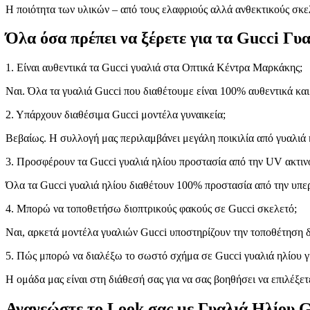
Η ποιότητα των υλικών – από τους ελαφριούς αλλά ανθεκτικούς σκελε
Όλα όσα πρέπει να ξέρετε για τα Gucci Γυ
1. Είναι αυθεντικά τα Gucci γυαλιά στα Οπτικά Κέντρα Μαρκάκης;
Ναι. Όλα τα γυαλιά Gucci που διαθέτουμε είναι 100% αυθεντικά και
2. Υπάρχουν διαθέσιμα Gucci μοντέλα γυναικεία;
Βεβαίως. Η συλλογή μας περιλαμβάνει μεγάλη ποικιλία από γυαλιά 
3. Προσφέρουν τα Gucci γυαλιά ηλίου προστασία από την UV ακτιν
Όλα τα Gucci γυαλιά ηλίου διαθέτουν 100% προστασία από την υπερ
4. Μπορώ να τοποθετήσω διοπτρικούς φακούς σε Gucci σκελετό;
Ναι, αρκετά μοντέλα γυαλιών Gucci υποστηρίζουν την τοποθέτηση δ
5. Πώς μπορώ να διαλέξω το σωστό σχήμα σε Gucci γυαλιά ηλίου γ
Η ομάδα μας είναι στη διάθεσή σας για να σας βοηθήσει να επιλέξε
Ανανεώστε το Look σας με Γυαλιά Ηλίου G