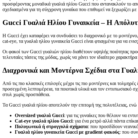
προσφέροντας μοναδικά γυαλιά ηλίου Gucci που αντανακλούν το απ
σχεδιασμένα για τη σύγχρονη γυναίκα που επιθυμεί να ξεχωρίζει με 
Gucci Γυαλιά Ηλίου Γυναικεία – Η Απόλυ
Η Gucci έχει καταφέρει να συνδυάσει το διαχρονικό με το μοντέρν
cat-eye, τα γυαλιά ηλίου γυναικεία Gucci είναι φτιαγμένα για να ε
Οι φακοί των Gucci γυαλιών ηλίου διαθέτουν υψηλής ποιότητας προ
τελευταίες τάσεις της μόδας, χωρίς να χάνει τον ιδιαίτερο χαρακτήρ
Διαχρονικά και Μοντέρνα Σχέδια στα Γυαλ
Από τις πιο κλασικές επιλογές μέχρι τις πιο μοντέρνες και τολμηρές
προσεγμένη λεπτομέρεια, τα ποιοτικά υλικά και τον εντυπωσιακό σ
στυλ χωρίς προσπάθεια.
Τα Gucci γυαλιά ηλίου αποτελούν την επιτομή της πολυτέλειας, εν
Oversized γυαλιά Gucci
: για τις γυναίκες που θέλουν να εντ
Cat-eye γυαλιά ηλίου Gucci
: για ένα ρετρό αλλά πάντα επίκα
Πολυγωνικά ή στρογγυλά σχήματα
: που προσδίδουν νεανικ
Γυαλιά ηλίου γυναικεία Gucci με gradient φακούς
: που συ