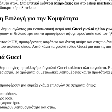
όλυτο στυλ. Στα
Οπτικά Κέντρα Μαρκάκης
και στο eshop
markaki
διακριτική πολυτέλεια.
τη Επιλογή για την Κομψότητα
ο, δημιουργώντας μια εντυπωσιακή σειρά από
Gucci γυαλιά ηλίου γυν
νισχύουν τη θηλυκότητα και να προσφέρουν άψογη προστασία από τον ήλ
στασία UV, προσφέροντας ασφάλεια και άνεση ακόμη και στις πιο έντ
α του ιταλικού οίκου. Αυτό κάνει τα γυαλιά ηλίου Gucci μια από τις π
ιά Gucci
 δημιουργίες, η συλλογή από γυαλιά Gucci καλύπτει όλα τα γούστα. Ειδ
χεδιασμό. Τα χρώματα, οι μεταλλικές λεπτομέρειες και τα πρωτότυπα
ώ προσφέρουν μια ευρεία γκάμα επιλογών σε σχήματα, όπως:
υπωσιάζουν.
ιρο look.
ό χαρακτήρα.
νδυάζουν λειτουργικότητα και στυλ.