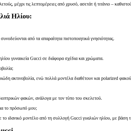
τούς, μέχρι τις λεπτομέρειες από χρυσό, ασετάτ ή τιτάνιο – καθιστο
αλιά Ηλίου:
 συνοδεύονται από τα απαραίτητα πιστοποιητικά γνησιότητας.
ηλίου γυναικεία Gucci σε διάφορα σχέδια και χρώματα.
οβολία;
ιώδη ακτινοβολία, ενώ πολλά μοντέλα διαθέτουν και polarized φακού
ιοπτρικών φακών, ανάλογα με τον τύπο του σκελετού.
ια το πρόσωπό μου;
τε το ιδανικό μοντέλο από τη συλλογή Gucci γυαλιών ηλίου, με βάση
ucci