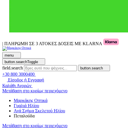
| ΠΛΗΡΩΜΗ ΣΕ 3 ΑΤΟΚΕΣ ΔΟΣΕΙΣ ΜΕ KLARNA
menu
button.searchToggle
field.search
button.search
+30 800 3000400
Είσοδος ή Εγγραφή
Καλάθι Αγορών
Μετάβαση στο κυρίως περιεχόμενο
Μαρκάκης Οπτικά
Γυαλιά Ηλίου
Ανά Σχήμα Σκελετού Ηλίου
Πεταλούδα
Μετάβαση στο κυρίως περιεχόμενο