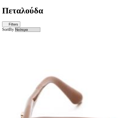
Πεταλούδα
Filters
SortBy