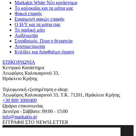
Markakis White Νέο κατάστημα
Το καλοκαίρι και τα μάτια μας
Φακοί επαφής
Εφαρμογή φακών επαφής
Ο Η/Υ και τα μάτια σας
Το παιδικό μάτι
Αμβλυωπία
Στραβισμός. Ποια η θεραπεία;
Ανισομετρωπία
Κηλίδες και διόφθαλμη όραση
ΕΠΙΚΟΙΝΩΝΙΑ
Κεντρικό Κατάστημα
Λεωφόρος Καλοκαιρινού 33,
Ηράκλειο Κρήτης
Τηλεφωνική εξυπηρέτηση e-shop:
Λεωφόρος Καλοκαιρινού 33
, T.K.
71201
,
Ηράκλειο Κρήτης
+30 800 3000400
Ωράριο επικοινωνίας
Δευτέρα - Σάββατο: 09:00 - 15:00
info@markakis.gr
ΕΓΓΡΑΦΗ ΣΤΟ NEWSLETTER