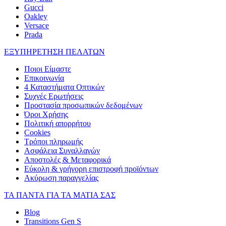
Gucci
Oakley
Versace
Prada
ΕΞΥΠΗΡΕΤΗΣΗ ΠΕΛΑΤΩΝ
Ποιοι Είμαστε
Επικοινωνία
4 Καταστήματα Οπτικών
Συχνές Ερωτήσεις
Προστασία προσωπικών δεδομένων
Όροι Χρήσης
Πολιτική απορρήτου
Cookies
Τρόποι πληρωμής
Ασφάλεια Συναλλαγών
Αποστολές & Μεταφορικά
Εύκολη & γρήγορη επιστροφή προϊόντων
Ακύρωση παραγγελίας
ΤΑ ΠΑΝΤΑ ΓΙΑ ΤΑ ΜΑΤΙΑ ΣΑΣ
Blog
Transitions Gen S