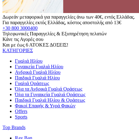
Δωρεάν μεταφορικά για παραγγελίες άνω των 40€, εντός Ελλάδας.
Για παραγγελίες εκτός Ελλάδας, κόστος αποστολής από 13€
+30 800 3000400
Τηλεφωνικές Παραγγελίες & Εξυπηρέτηση πελατών
Κάνε τις Αγορές σου
Και με έως 6 ΑΤΟΚΕΣ ΔΟΣΕΙΣ!
ΚΑΤΗΓΟΡΙΕΣ
Γυαλιά Ηλίου
Γυναικεία Γυαλιά Ηλίου
Ανδρικά Γυαλιά Ηλίου
Παιδικά Γυαλιά Ηλίου
Γυαλιά Οράσεως
Όλα τα Ανδρικά Γυαλιά Οράσεως
Όλα τα Γυναικεία Γυαλιά Οράσεως
Παιδικά Γυαλιά Ηλίου & Οράσεως
Φακοί Επαφής & Υγρά Φακών
Offers
Sports
Top Brands
Ray Ban