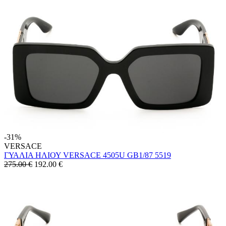
-31%
VERSACE
ΓΥΑΛΙΑ ΗΛΙΟΥ VERSACE 4505U GB1/87 5519
275.00 €
192.00
€