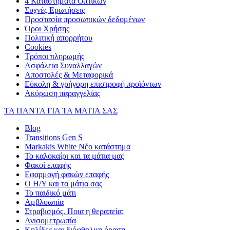
4 Καταστήματα Οπτικών
Συχνές Ερωτήσεις
Προστασία προσωπικών δεδομένων
Όροι Χρήσης
Πολιτική απορρήτου
Cookies
Τρόποι πληρωμής
Ασφάλεια Συναλλαγών
Αποστολές & Μεταφορικά
Εύκολη & γρήγορη επιστροφή προϊόντων
Ακύρωση παραγγελίας
ΤΑ ΠΑΝΤΑ ΓΙΑ ΤΑ ΜΑΤΙΑ ΣΑΣ
Blog
Transitions Gen S
Markakis White Νέο κατάστημα
Το καλοκαίρι και τα μάτια μας
Φακοί επαφής
Εφαρμογή φακών επαφής
Ο Η/Υ και τα μάτια σας
Το παιδικό μάτι
Αμβλυωπία
Στραβισμός. Ποια η θεραπεία;
Ανισομετρωπία
Κηλίδες και διόφθαλμη όραση