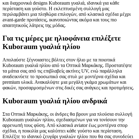
και διαχρονικά designs Kuboraum γυαλιά, ιδανικά για κάθε
περίσταση και γούστο. Η εκλεπτυσμένη συλλογή μας
περιλαμβάνει μια πληθώρα επιλογών, από κλασικά σχέδια μέχρι
avant-garde προτάσεις, ικανοποιώντας ακόμα και τους πιο
απαιτητικούς λάτρεις της μόδας.
Για τις μέρες με ηλιοφάνεια επιλέξετε
Kuboraum γυαλιά ηλίου
Απολαύστε ξέγνοιαστες βόλτες στον ήλιο με τα ποιοτικά
Kuboraum γυαλιά ηλίου από τα Οπτικά Μαρκάκης. Προστατέψτε
τα μάτια σας από τις επιβλαβείς ακτίνες UV, ενώ παράλληλα
αναδεικνύετε το προσωπικό σας στυλ με μοντέρνα σχέδια και
premium υλικά. Ανακαλύψτε μια μεγάλη γκάμα χρωμάτων και
φακών, προσαρμοσμένων στις δικές σας ανάγκες και προτιμήσεις.
Kuboraum γυαλιά ηλίου ανδρικά
Στα Οπτικά Μαρκάκης, οι άνδρες θα βρουν μια πλούσια συλλογή
Kuboraum γυαλιών ηλίου, σχεδιασμένων για να τονίσουν την
αρρενωπή τους φύση. Από κλασικά aviator έως μοντέρνα σπορ
σχέδια, η ποικιλία μας καλύπτει κάθε γούστο και περίσταση.
Επιλέξτε το ιδανικό ζευγάρι γυαλιών ηλίου που θα σας συνοδεύει