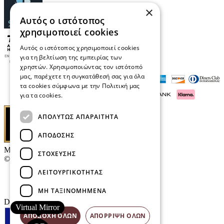
×
Αυτός ο ιστότοπος
χρησιμοποιεί cookies
Αυτός ο ιστότοπος χρησιμοποιεί cookies
για τη βελτίωση της εμπειρίας των
χρηστών. Χρησιμοποιώντας τον ιστότοπό
μας, παρέχετε τη συγκατάθεσή σας για όλα
τα cookies σύμφωνα με την Πολιτική μας
για τα cookies.
Διαβάστε περισσότερα
ΑΠΟΛΎΤΩΣ ΑΠΑΡΑΊΤΗΤΑ
ΑΠΌΔΟΣΗΣ
Μαρκάκης Οπτικά
ΣΤΌΧΕΥΣΗΣ
© 2026
ΛΕΙΤΟΥΡΓΙΚΌΤΗΤΑΣ
Επικοινωνία
E-Volution Awards
ΜΗ ΤΑΞΙΝΟΜΗΜΈΝΑ
Designed & developed by
NETMECHANICS
Virtual Mirror
ΑΠΟΔΟΧΉ ΌΛΩΝ
ΑΠΌΡΡΙΨΗ ΌΛΩΝ