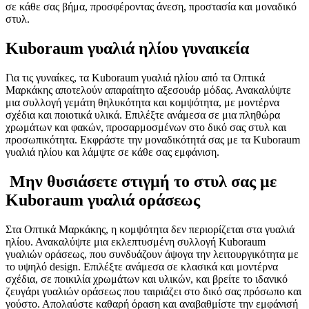
σε κάθε σας βήμα, προσφέροντας άνεση, προστασία και μοναδικό
στυλ.
Kuboraum γυαλιά ηλίου γυναικεία
Για τις γυναίκες, τα Kuboraum γυαλιά ηλίου από τα Οπτικά
Μαρκάκης αποτελούν απαραίτητο αξεσουάρ μόδας. Ανακαλύψτε
μια συλλογή γεμάτη θηλυκότητα και κομψότητα, με μοντέρνα
σχέδια και ποιοτικά υλικά. Επιλέξτε ανάμεσα σε μια πληθώρα
χρωμάτων και φακών, προσαρμοσμένων στο δικό σας στυλ και
προσωπικότητα. Εκφράστε την μοναδικότητά σας με τα Kuboraum
γυαλιά ηλίου και λάμψτε σε κάθε σας εμφάνιση.
Μην θυσιάσετε στιγμή το στυλ σας με
Kuboraum γυαλιά οράσεως
Στα Οπτικά Μαρκάκης, η κομψότητα δεν περιορίζεται στα γυαλιά
ηλίου. Ανακαλύψτε μια εκλεπτυσμένη συλλογή Kuboraum
γυαλιών οράσεως, που συνδυάζουν άψογα την λειτουργικότητα με
το υψηλό design. Επιλέξτε ανάμεσα σε κλασικά και μοντέρνα
σχέδια, σε ποικιλία χρωμάτων και υλικών, και βρείτε το ιδανικό
ζευγάρι γυαλιών οράσεως που ταιριάζει στο δικό σας πρόσωπο και
γούστο. Απολαύστε καθαρή όραση και αναβαθμίστε την εμφάνισή