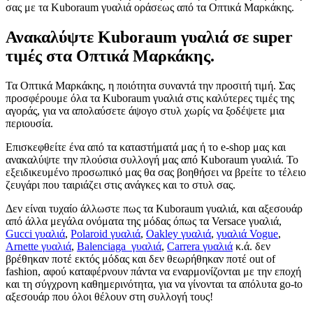
σας με τα Kuboraum γυαλιά οράσεως από τα Οπτικά Μαρκάκης.
Ανακαλύψτε Kuboraum γυαλιά σε super
τιμές στα Οπτικά Μαρκάκης.
Τα Οπτικά Μαρκάκης, η ποιότητα συναντά την προσιτή τιμή. Σας
προσφέρουμε όλα τα Kuboraum γυαλιά στις καλύτερες τιμές της
αγοράς, για να απολαύσετε άψογο στυλ χωρίς να ξοδέψετε μια
περιουσία.
Επισκεφθείτε ένα από τα καταστήματά μας ή το e-shop μας και
ανακαλύψτε την πλούσια συλλογή μας από Kuboraum γυαλιά. Το
εξειδικευμένο προσωπικό μας θα σας βοηθήσει να βρείτε το τέλειο
ζευγάρι που ταιριάζει στις ανάγκες και το στυλ σας.
Δεν είναι τυχαίο άλλωστε πως τα Kuboraum γυαλιά, και αξεσουάρ
από άλλα μεγάλα ονόματα της μόδας όπως τα Versace γυαλιά,
Gucci γυαλιά
,
Polaroid γυαλιά
,
Oakley γυαλιά
,
γυαλιά Vogue
,
Arnette γυαλιά
,
Balenciaga γυαλιά
,
Carrera γυαλιά
κ.ά. δεν
βρέθηκαν ποτέ εκτός μόδας και δεν θεωρήθηκαν ποτέ out of
fashion, αφού καταφέρνουν πάντα να εναρμονίζονται με την εποχή
και τη σύγχρονη καθημερινότητα, για να γίνονται τα απόλυτα go-to
αξεσουάρ που όλοι θέλουν στη συλλογή τους!