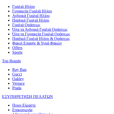
Γυαλιά Ηλίου
Γυναικεία Γυαλιά Ηλίου
Ανδρικά Γυαλιά Ηλίου
Παιδικά Γυαλιά Ηλίου
Γυαλιά Οράσεως
Όλα τα Ανδρικά Γυαλιά Οράσεως
Όλα τα Γυναικεία Γυαλιά Οράσεως
Παιδικά Γυαλιά Ηλίου & Οράσεως
Φακοί Επαφής & Υγρά Φακών
Offers
Sports
Top Brands
Ray Ban
Gucci
Oakley
Versace
Prada
ΕΞΥΠΗΡΕΤΗΣΗ ΠΕΛΑΤΩΝ
Ποιοι Είμαστε
Επικοινωνία