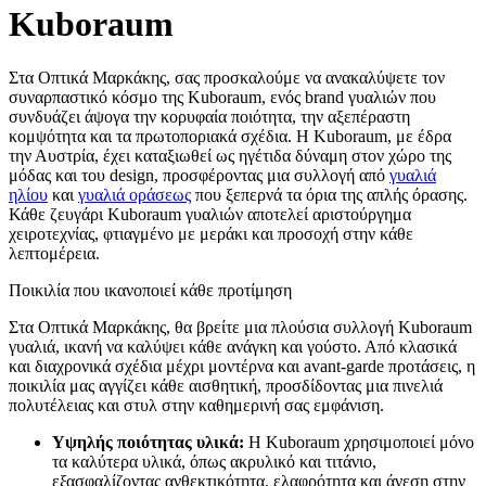
Kuboraum
Στα Οπτικά Μαρκάκης, σας προσκαλούμε να ανακαλύψετε τον
συναρπαστικό κόσμο της Kuboraum, ενός brand γυαλιών που
συνδυάζει άψογα την κορυφαία ποιότητα, την αξεπέραστη
κομψότητα και τα πρωτοποριακά σχέδια. Η Kuboraum, με έδρα
την Αυστρία, έχει καταξιωθεί ως ηγέτιδα δύναμη στον χώρο της
μόδας και του design, προσφέροντας μια συλλογή από
γυαλιά
ηλίου
και
γυαλιά οράσεως
που ξεπερνά τα όρια της απλής όρασης.
Κάθε ζευγάρι Kuboraum γυαλιών αποτελεί αριστούργημα
χειροτεχνίας, φτιαγμένο με μεράκι και προσοχή στην κάθε
λεπτομέρεια.
Ποικιλία που ικανοποιεί κάθε προτίμηση
Στα Οπτικά Μαρκάκης, θα βρείτε μια πλούσια συλλογή Kuboraum
γυαλιά, ικανή να καλύψει κάθε ανάγκη και γούστο. Από κλασικά
και διαχρονικά σχέδια μέχρι μοντέρνα και avant-garde προτάσεις, η
ποικιλία μας αγγίζει κάθε αισθητική, προσδίδοντας μια πινελιά
πολυτέλειας και στυλ στην καθημερινή σας εμφάνιση.
Υψηλής ποιότητας υλικά:
Η Kuboraum χρησιμοποιεί μόνο
τα καλύτερα υλικά, όπως ακρυλικό και τιτάνιο,
εξασφαλίζοντας ανθεκτικότητα, ελαφρότητα και άνεση στην