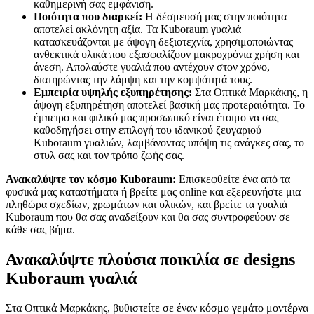
καθημερινή σας εμφάνιση.
Ποιότητα που διαρκεί:
Η δέσμευσή μας στην ποιότητα
αποτελεί ακλόνητη αξία. Τα Kuboraum γυαλιά
κατασκευάζονται με άψογη δεξιοτεχνία, χρησιμοποιώντας
ανθεκτικά υλικά που εξασφαλίζουν μακροχρόνια χρήση και
άνεση. Απολαύστε γυαλιά που αντέχουν στον χρόνο,
διατηρώντας την λάμψη και την κομψότητά τους.
Εμπειρία υψηλής εξυπηρέτησης:
Στα Οπτικά Μαρκάκης, η
άψογη εξυπηρέτηση αποτελεί βασική μας προτεραιότητα. Το
έμπειρο και φιλικό μας προσωπικό είναι έτοιμο να σας
καθοδηγήσει στην επιλογή του ιδανικού ζευγαριού
Kuboraum γυαλιών, λαμβάνοντας υπόψη τις ανάγκες σας, το
στυλ σας και τον τρόπο ζωής σας.
Ανακαλύψτε τον κόσμο Kuboraum:
Επισκεφθείτε ένα από τα
φυσικά μας καταστήματα ή βρείτε μας online και εξερευνήστε μια
πληθώρα σχεδίων, χρωμάτων και υλικών, και βρείτε τα γυαλιά
Kuboraum που θα σας αναδείξουν και θα σας συντροφεύουν σε
κάθε σας βήμα.
Ανακαλύψτε πλούσια ποικιλία σε designs
Kuboraum γυαλιά
Στα Οπτικά Μαρκάκης, βυθιστείτε σε έναν κόσμο γεμάτο μοντέρνα