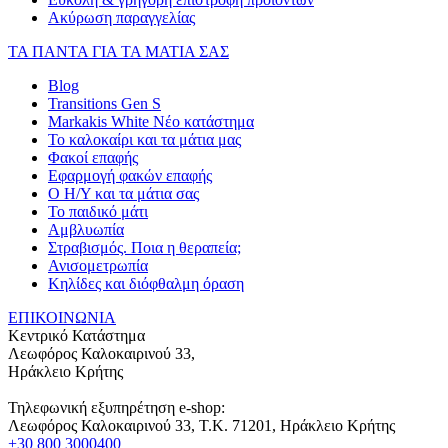
Ακύρωση παραγγελίας
ΤΑ ΠΑΝΤΑ ΓΙΑ ΤΑ ΜΑΤΙΑ ΣΑΣ
Blog
Transitions Gen S
Markakis White Νέο κατάστημα
Το καλοκαίρι και τα μάτια μας
Φακοί επαφής
Εφαρμογή φακών επαφής
Ο Η/Υ και τα μάτια σας
Το παιδικό μάτι
Αμβλυωπία
Στραβισμός. Ποια η θεραπεία;
Ανισομετρωπία
Κηλίδες και διόφθαλμη όραση
ΕΠΙΚΟΙΝΩΝΙΑ
Κεντρικό Κατάστημα
Λεωφόρος Καλοκαιρινού 33,
Ηράκλειο Κρήτης
Τηλεφωνική εξυπηρέτηση e-shop:
Λεωφόρος Καλοκαιρινού 33
, T.K.
71201
,
Ηράκλειο Κρήτης
+30 800 3000400