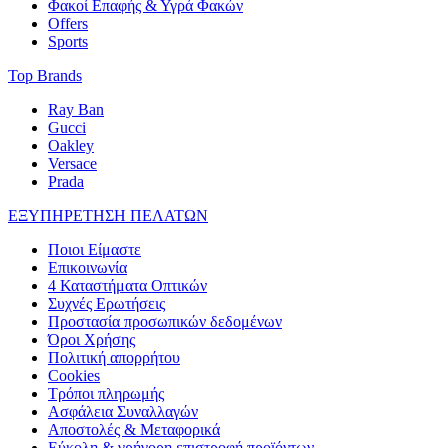
Φακοί Επαφής & Υγρά Φακών
Offers
Sports
Top Brands
Ray Ban
Gucci
Oakley
Versace
Prada
ΕΞΥΠΗΡΕΤΗΣΗ ΠΕΛΑΤΩΝ
Ποιοι Είμαστε
Επικοινωνία
4 Καταστήματα Οπτικών
Συχνές Ερωτήσεις
Προστασία προσωπικών δεδομένων
Όροι Χρήσης
Πολιτική απορρήτου
Cookies
Τρόποι πληρωμής
Ασφάλεια Συναλλαγών
Αποστολές & Μεταφορικά
Εύκολη & γρήγορη επιστροφή προϊόντων