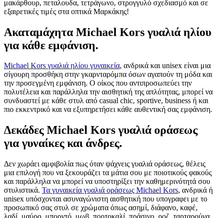
μακάρθουρ, πεταλουδα, τετράγωνο, στρογγυλό σχεδιασμό και σε
εξαιρετικές τιμές στα οπτικά Μαρκάκης!
Ακαταμάχητα Michael Kors γυαλιά ηλίου
για κάθε εμφάνιση.
Michael Kors γυαλιά ηλίου γυναικεία
, ανδρικά και unisex είναι μια
σίγουρη προσθήκη στην γκαρνταρόμπα όσων αγαπούν τη μόδα και
την προσεγμένη εμφάνιση. Ο οίκος που αντιπροσωπεύει την
πολυτέλεια και παράλληλα την αισθητική της απλότητας, μπορεί να
συνδυαστεί με κάθε στυλ από casual chic, sportive, business ή και
πιο εκκεντρικό και να εξυπηρετήσει κάθε αυθεντική σας εμφάνιση.
Δεκάδες Michael Kors γυαλιά οράσεως
για γυναίκες και άνδρες.
Δεν χωράει αμφιβολία πως όταν ψάχνεις γυαλιά οράσεως, θέλεις
μια επιλογή που να ξεκουράζει τα μάτια σου με ποιοτικούς φακούς
και παράλληλα να μπορεί να υποστηρίξει την καθημερινότητά σου
στυλιστικά.
Τα γυναικεία γυαλιά οράσεως Michael Kors
, ανδρικά ή
unisex υπόσχονται ασυναγώνιστη αισθητική που υπογραφει με το
προσωπικό σας στυλ σε χρώματα όπως ασημί, διάφανο, καφέ,
λαδί, μαύρο, μπορντό, μωβ, πορτοκαλί, πράσινο, ροζ, ταρταρούγα,