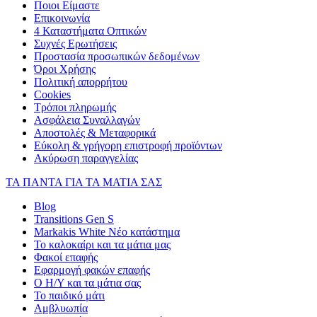
Ποιοι Είμαστε
Επικοινωνία
4 Καταστήματα Οπτικών
Συχνές Ερωτήσεις
Προστασία προσωπικών δεδομένων
Όροι Χρήσης
Πολιτική απορρήτου
Cookies
Τρόποι πληρωμής
Ασφάλεια Συναλλαγών
Αποστολές & Μεταφορικά
Εύκολη & γρήγορη επιστροφή προϊόντων
Ακύρωση παραγγελίας
ΤΑ ΠΑΝΤΑ ΓΙΑ ΤΑ ΜΑΤΙΑ ΣΑΣ
Blog
Transitions Gen S
Markakis White Νέο κατάστημα
Το καλοκαίρι και τα μάτια μας
Φακοί επαφής
Εφαρμογή φακών επαφής
Ο Η/Υ και τα μάτια σας
Το παιδικό μάτι
Αμβλυωπία