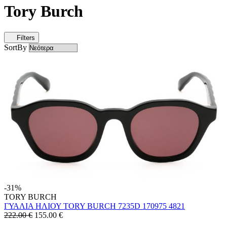
Tory Burch
Filters
SortBy
-31%
TORY BURCH
ΓΥΑΛΙΑ ΗΛΙΟΥ TORY BURCH 7235D 170975 4821
222.00 €
155.00
€