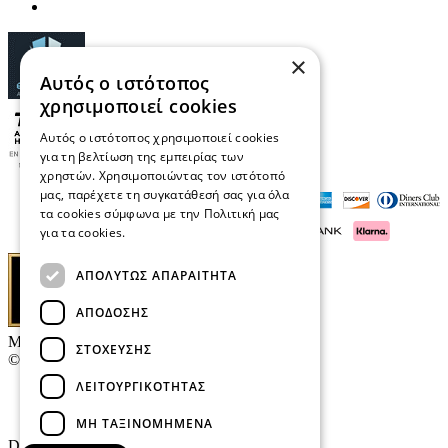
×
Αυτός ο ιστότοπος
χρησιμοποιεί cookies
Αυτός ο ιστότοπος χρησιμοποιεί cookies
για τη βελτίωση της εμπειρίας των
χρηστών. Χρησιμοποιώντας τον ιστότοπό
μας, παρέχετε τη συγκατάθεσή σας για όλα
τα cookies σύμφωνα με την Πολιτική μας
για τα cookies.
Διαβάστε περισσότερα
ΑΠΟΛΎΤΩΣ ΑΠΑΡΑΊΤΗΤΑ
ΑΠΌΔΟΣΗΣ
Μαρκάκης Οπτικά
ΣΤΌΧΕΥΣΗΣ
© 2026
ΛΕΙΤΟΥΡΓΙΚΌΤΗΤΑΣ
Επικοινωνία
E-Volution Awards
ΜΗ ΤΑΞΙΝΟΜΗΜΈΝΑ
Designed & developed by
NETMECHANICS