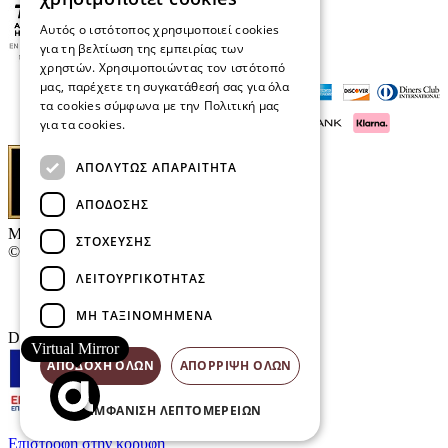
Αυτός ο ιστότοπος χρησιμοποιεί cookies
για τη βελτίωση της εμπειρίας των
χρηστών. Χρησιμοποιώντας τον ιστότοπό
μας, παρέχετε τη συγκατάθεσή σας για όλα
τα cookies σύμφωνα με την Πολιτική μας
για τα cookies.
Διαβάστε περισσότερα
ΑΠΟΛΎΤΩΣ ΑΠΑΡΑΊΤΗΤΑ
ΑΠΌΔΟΣΗΣ
Μαρκάκης Οπτικά
ΣΤΌΧΕΥΣΗΣ
© 2026
ΛΕΙΤΟΥΡΓΙΚΌΤΗΤΑΣ
Επικοινωνία
E-Volution Awards
ΜΗ ΤΑΞΙΝΟΜΗΜΈΝΑ
Designed & developed by
NETMECHANICS
Virtual Mirror
ΑΠΟΔΟΧΉ ΌΛΩΝ
ΑΠΌΡΡΙΨΗ ΌΛΩΝ
ΕΜΦΆΝΙΣΗ ΛΕΠΤΟΜΕΡΕΙΏΝ
Επιστροφή στην κορυφή