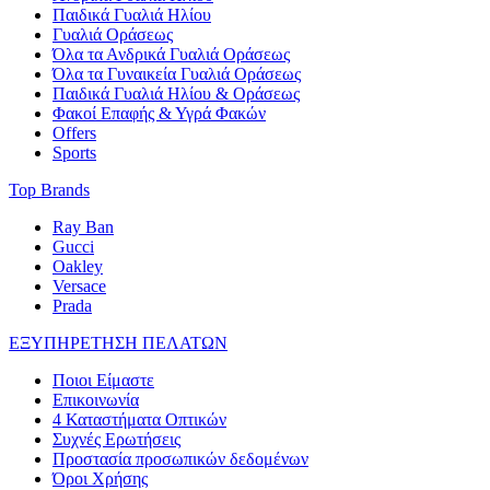
Παιδικά Γυαλιά Ηλίου
Γυαλιά Οράσεως
Όλα τα Ανδρικά Γυαλιά Οράσεως
Όλα τα Γυναικεία Γυαλιά Οράσεως
Παιδικά Γυαλιά Ηλίου & Οράσεως
Φακοί Επαφής & Υγρά Φακών
Offers
Sports
Top Brands
Ray Ban
Gucci
Oakley
Versace
Prada
ΕΞΥΠΗΡΕΤΗΣΗ ΠΕΛΑΤΩΝ
Ποιοι Είμαστε
Επικοινωνία
4 Καταστήματα Οπτικών
Συχνές Ερωτήσεις
Προστασία προσωπικών δεδομένων
Όροι Χρήσης