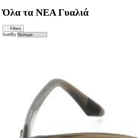
Όλα τα ΝΕΑ Γυαλιά
Filters
SortBy