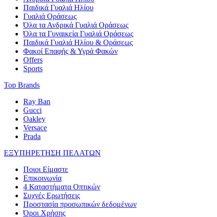
Παιδικά Γυαλιά Ηλίου
Γυαλιά Οράσεως
Όλα τα Ανδρικά Γυαλιά Οράσεως
Όλα τα Γυναικεία Γυαλιά Οράσεως
Παιδικά Γυαλιά Ηλίου & Οράσεως
Φακοί Επαφής & Υγρά Φακών
Offers
Sports
Top Brands
Ray Ban
Gucci
Oakley
Versace
Prada
ΕΞΥΠΗΡΕΤΗΣΗ ΠΕΛΑΤΩΝ
Ποιοι Είμαστε
Επικοινωνία
4 Καταστήματα Οπτικών
Συχνές Ερωτήσεις
Προστασία προσωπικών δεδομένων
Όροι Χρήσης