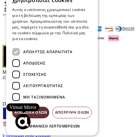
χρησιμοποιεί cookies
Αυτός ο ιστότοπος χρησιμοποιεί cookies
για τη βελτίωση της εμπειρίας των
χρηστών. Χρησιμοποιώντας τον ιστότοπό
μας, παρέχετε τη συγκατάθεσή σας για όλα
τα cookies σύμφωνα με την Πολιτική μας
για τα cookies.
Διαβάστε περισσότερα
ΑΠΟΛΎΤΩΣ ΑΠΑΡΑΊΤΗΤΑ
ΑΠΌΔΟΣΗΣ
Μαρκάκης Οπτικά
ΣΤΌΧΕΥΣΗΣ
© 2026
ΛΕΙΤΟΥΡΓΙΚΌΤΗΤΑΣ
Επικοινωνία
E-Volution Awards
ΜΗ ΤΑΞΙΝΟΜΗΜΈΝΑ
Designed & developed by
NETMECHANICS
Virtual Mirror
ΑΠΟΔΟΧΉ ΌΛΩΝ
ΑΠΌΡΡΙΨΗ ΌΛΩΝ
ΕΜΦΆΝΙΣΗ ΛΕΠΤΟΜΕΡΕΙΏΝ
Επιστροφή στην κορυφή