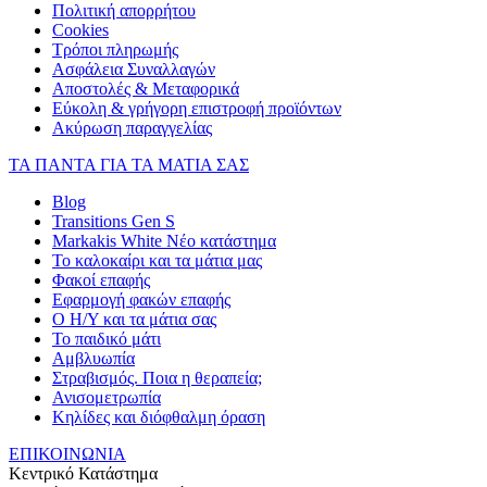
Πολιτική απορρήτου
Cookies
Τρόποι πληρωμής
Ασφάλεια Συναλλαγών
Αποστολές & Μεταφορικά
Εύκολη & γρήγορη επιστροφή προϊόντων
Ακύρωση παραγγελίας
ΤΑ ΠΑΝΤΑ ΓΙΑ ΤΑ ΜΑΤΙΑ ΣΑΣ
Blog
Transitions Gen S
Markakis White Νέο κατάστημα
Το καλοκαίρι και τα μάτια μας
Φακοί επαφής
Εφαρμογή φακών επαφής
Ο Η/Υ και τα μάτια σας
Το παιδικό μάτι
Αμβλυωπία
Στραβισμός. Ποια η θεραπεία;
Ανισομετρωπία
Κηλίδες και διόφθαλμη όραση
ΕΠΙΚΟΙΝΩΝΙΑ
Κεντρικό Κατάστημα