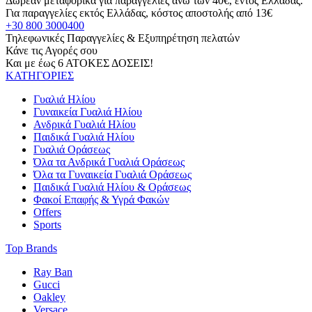
Δωρεάν μεταφορικά για παραγγελίες άνω των 40€, εντός Ελλάδας.
Για παραγγελίες εκτός Ελλάδας, κόστος αποστολής από 13€
+30 800 3000400
Τηλεφωνικές Παραγγελίες & Εξυπηρέτηση πελατών
Κάνε τις Αγορές σου
Και με έως 6 ΑΤΟΚΕΣ ΔΟΣΕΙΣ!
ΚΑΤΗΓΟΡΙΕΣ
Γυαλιά Ηλίου
Γυναικεία Γυαλιά Ηλίου
Ανδρικά Γυαλιά Ηλίου
Παιδικά Γυαλιά Ηλίου
Γυαλιά Οράσεως
Όλα τα Ανδρικά Γυαλιά Οράσεως
Όλα τα Γυναικεία Γυαλιά Οράσεως
Παιδικά Γυαλιά Ηλίου & Οράσεως
Φακοί Επαφής & Υγρά Φακών
Offers
Sports
Top Brands
Ray Ban
Gucci
Oakley
Versace