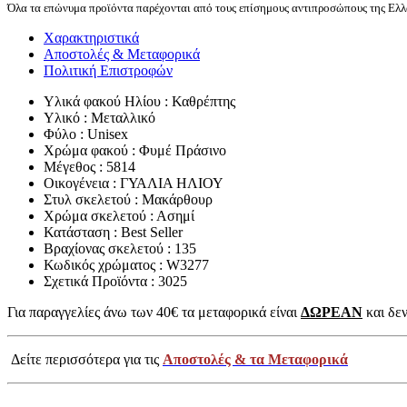
Όλα τα επώνυμα προϊόντα παρέχονται από τους επίσημους αντιπροσώπους της Ελλά
Χαρακτηριστικά
Αποστολές & Μεταφορικά
Πολιτική Επιστροφών
Υλικά φακού Ηλίου : Καθρέπτης
Υλικό : Μεταλλικό
Φύλο : Unisex
Χρώμα φακού : Φυμέ Πράσινο
Μέγεθος : 5814
Οικογένεια : ΓΥΑΛΙΑ ΗΛΙΟΥ
Στυλ σκελετού : Μακάρθουρ
Χρώμα σκελετού : Ασημί
Κατάσταση : Best Seller
Βραχίονας σκελετού : 135
Κωδικός χρώματος : W3277
Σχετικά Προϊόντα : 3025
Για παραγγελίες άνω των 40€ τα μεταφορικά είναι
ΔΩΡΕΑΝ
και δεν
Δείτε περισσότερα για τις
Αποστολές & τα Μεταφορικά