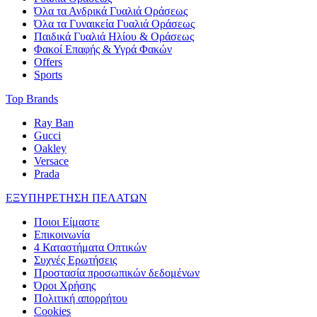
Όλα τα Ανδρικά Γυαλιά Οράσεως
Όλα τα Γυναικεία Γυαλιά Οράσεως
Παιδικά Γυαλιά Ηλίου & Οράσεως
Φακοί Επαφής & Υγρά Φακών
Offers
Sports
Top Brands
Ray Ban
Gucci
Oakley
Versace
Prada
ΕΞΥΠΗΡΕΤΗΣΗ ΠΕΛΑΤΩΝ
Ποιοι Είμαστε
Επικοινωνία
4 Καταστήματα Οπτικών
Συχνές Ερωτήσεις
Προστασία προσωπικών δεδομένων
Όροι Χρήσης
Πολιτική απορρήτου
Cookies