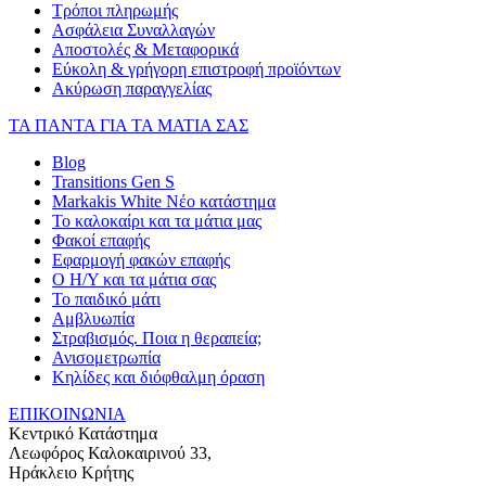
Τρόποι πληρωμής
Ασφάλεια Συναλλαγών
Αποστολές & Μεταφορικά
Εύκολη & γρήγορη επιστροφή προϊόντων
Ακύρωση παραγγελίας
ΤΑ ΠΑΝΤΑ ΓΙΑ ΤΑ ΜΑΤΙΑ ΣΑΣ
Blog
Transitions Gen S
Markakis White Νέο κατάστημα
Το καλοκαίρι και τα μάτια μας
Φακοί επαφής
Εφαρμογή φακών επαφής
Ο Η/Υ και τα μάτια σας
Το παιδικό μάτι
Αμβλυωπία
Στραβισμός. Ποια η θεραπεία;
Ανισομετρωπία
Κηλίδες και διόφθαλμη όραση
ΕΠΙΚΟΙΝΩΝΙΑ
Κεντρικό Κατάστημα
Λεωφόρος Καλοκαιρινού 33,
Ηράκλειο Κρήτης