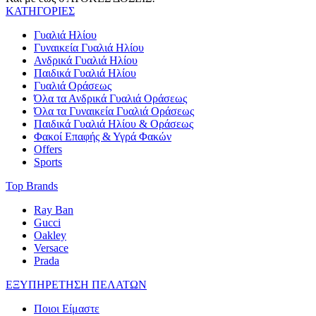
ΚΑΤΗΓΟΡΙΕΣ
Γυαλιά Ηλίου
Γυναικεία Γυαλιά Ηλίου
Ανδρικά Γυαλιά Ηλίου
Παιδικά Γυαλιά Ηλίου
Γυαλιά Οράσεως
Όλα τα Ανδρικά Γυαλιά Οράσεως
Όλα τα Γυναικεία Γυαλιά Οράσεως
Παιδικά Γυαλιά Ηλίου & Οράσεως
Φακοί Επαφής & Υγρά Φακών
Offers
Sports
Top Brands
Ray Ban
Gucci
Oakley
Versace
Prada
ΕΞΥΠΗΡΕΤΗΣΗ ΠΕΛΑΤΩΝ
Ποιοι Είμαστε