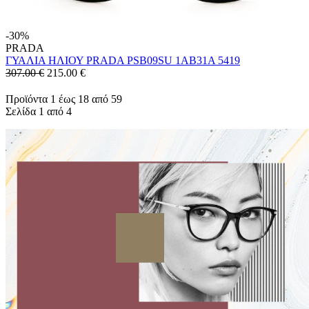
-30%
PRADA
ΓΥΑΛΙΑ ΗΛΙΟΥ PRADA PSB09SU 1AB31A 5419
307.00 €
215.00
€
Προϊόντα 1 έως 18 από 59
Σελίδα 1 από 4