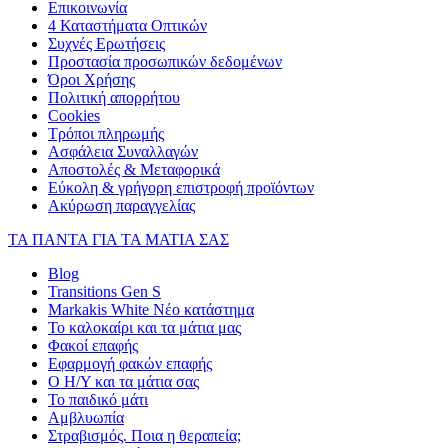
Επικοινωνία
4 Καταστήματα Οπτικών
Συχνές Ερωτήσεις
Προστασία προσωπικών δεδομένων
Όροι Χρήσης
Πολιτική απορρήτου
Cookies
Τρόποι πληρωμής
Ασφάλεια Συναλλαγών
Αποστολές & Μεταφορικά
Εύκολη & γρήγορη επιστροφή προϊόντων
Ακύρωση παραγγελίας
ΤΑ ΠΑΝΤΑ ΓΙΑ ΤΑ ΜΑΤΙΑ ΣΑΣ
Blog
Transitions Gen S
Markakis White Νέο κατάστημα
Το καλοκαίρι και τα μάτια μας
Φακοί επαφής
Εφαρμογή φακών επαφής
Ο Η/Υ και τα μάτια σας
Το παιδικό μάτι
Αμβλυωπία
Στραβισμός. Ποια η θεραπεία;