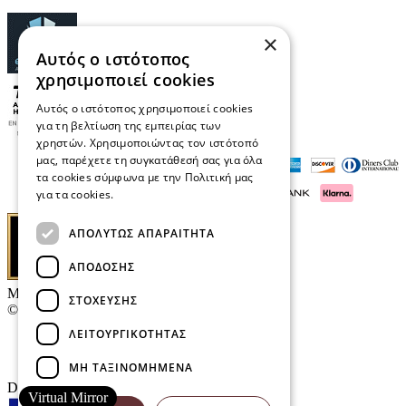
×
Αυτός ο ιστότοπος
χρησιμοποιεί cookies
Αυτός ο ιστότοπος χρησιμοποιεί cookies
για τη βελτίωση της εμπειρίας των
χρηστών. Χρησιμοποιώντας τον ιστότοπό
μας, παρέχετε τη συγκατάθεσή σας για όλα
τα cookies σύμφωνα με την Πολιτική μας
για τα cookies.
Διαβάστε περισσότερα
ΑΠΟΛΎΤΩΣ ΑΠΑΡΑΊΤΗΤΑ
ΑΠΌΔΟΣΗΣ
Μαρκάκης Οπτικά
ΣΤΌΧΕΥΣΗΣ
© 2026
ΛΕΙΤΟΥΡΓΙΚΌΤΗΤΑΣ
Επικοινωνία
E-Volution Awards
ΜΗ ΤΑΞΙΝΟΜΗΜΈΝΑ
Designed & developed by
NETMECHANICS
Virtual Mirror