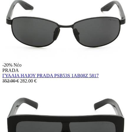
-20%
Νέο
PRADA
ΓΥΑΛΙΑ ΗΛΙΟΥ PRADA PSB53S 1AB08Z 5817
352.00 €
282.00
€