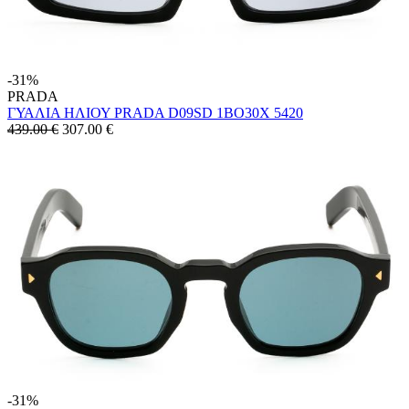
-31%
PRADA
ΓΥΑΛΙΑ ΗΛΙΟΥ PRADA D09SD 1BO30X 5420
439.00 €
307.00
€
-31%