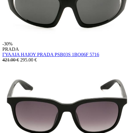
-30%
PRADA
ΓΥΑΛΙΑ ΗΛΙΟΥ PRADA PSB03S 1BO06F 5716
421.00 €
295.00
€