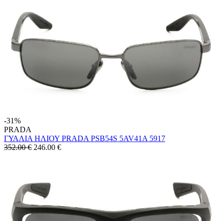
-31%
PRADA
ΓΥΑΛΙΑ ΗΛΙΟΥ PRADA PSB54S 5AV41A 5917
352.00 €
246.00
€