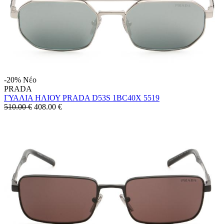
-20%
Νέο
PRADA
ΓΥΑΛΙΑ ΗΛΙΟΥ PRADA D53S 1BC40X 5519
510.00 €
408.00
€