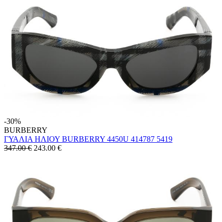
-30%
BURBERRY
ΓΥΑΛΙΑ ΗΛΙΟΥ BURBERRY 4450U 414787 5419
347.00 €
243.00
€