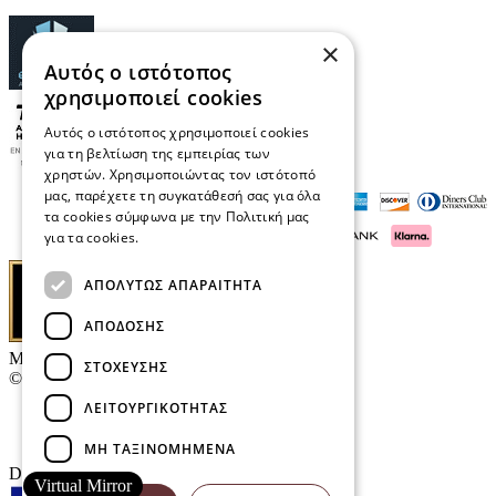
×
Αυτός ο ιστότοπος
χρησιμοποιεί cookies
Αυτός ο ιστότοπος χρησιμοποιεί cookies
για τη βελτίωση της εμπειρίας των
χρηστών. Χρησιμοποιώντας τον ιστότοπό
μας, παρέχετε τη συγκατάθεσή σας για όλα
τα cookies σύμφωνα με την Πολιτική μας
για τα cookies.
Διαβάστε περισσότερα
ΑΠΟΛΎΤΩΣ ΑΠΑΡΑΊΤΗΤΑ
ΑΠΌΔΟΣΗΣ
Μαρκάκης Οπτικά
ΣΤΌΧΕΥΣΗΣ
© 2026
ΛΕΙΤΟΥΡΓΙΚΌΤΗΤΑΣ
Επικοινωνία
E-Volution Awards
ΜΗ ΤΑΞΙΝΟΜΗΜΈΝΑ
Designed & developed by
NETMECHANICS
Virtual Mirror