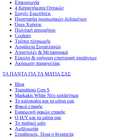
Επικοινωνία
4 Καταστήματα Οπτικών
Συχνές Ερωτήσεις
Προστασία προσωπικών δεδομένων
Όροι Χρήσης
Πολιτική απορρήτου
Cookies
Τρόποι πληρωμής
Ασφάλεια Συναλλαγών
Αποστολές & Μεταφορικά
Εύκολη & γρήγορη επιστροφή προϊόντων
Ακύρωση παραγγελίας
ΤΑ ΠΑΝΤΑ ΓΙΑ ΤΑ ΜΑΤΙΑ ΣΑΣ
Blog
Transitions Gen S
Markakis White Νέο κατάστημα
Το καλοκαίρι και τα μάτια μας
Φακοί επαφής
Εφαρμογή φακών επαφής
Ο Η/Υ και τα μάτια σας
Το παιδικό μάτι
Αμβλυωπία
Στραβισμός. Ποια η θεραπεία;