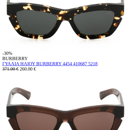
-30%
BURBERRY
ΓΥΑΛΙΑ ΗΛΙΟΥ BURBERRY 4454 410687 5218
371.00 €
260.00
€