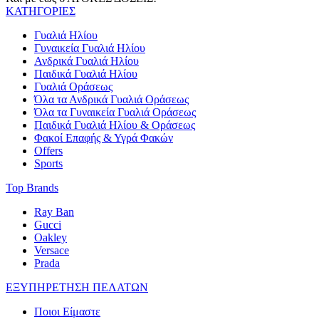
ΚΑΤΗΓΟΡΙΕΣ
Γυαλιά Ηλίου
Γυναικεία Γυαλιά Ηλίου
Ανδρικά Γυαλιά Ηλίου
Παιδικά Γυαλιά Ηλίου
Γυαλιά Οράσεως
Όλα τα Ανδρικά Γυαλιά Οράσεως
Όλα τα Γυναικεία Γυαλιά Οράσεως
Παιδικά Γυαλιά Ηλίου & Οράσεως
Φακοί Επαφής & Υγρά Φακών
Offers
Sports
Top Brands
Ray Ban
Gucci
Oakley
Versace
Prada
ΕΞΥΠΗΡΕΤΗΣΗ ΠΕΛΑΤΩΝ
Ποιοι Είμαστε