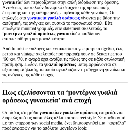
γυναικεία
’ δεν περιορίζονται στην απλή διόρθωση της όρασης.
Αντιθέτως, αποτελούν δυναμικό στοιχείο της προσωπικής
έκφρασης και της καθημερινής εμφάνισης κάθε γυναίκας. Οι
επιλογές στα
γυναικεία γυαλιά οράσεως
γίνονται με βάση την
αισθητική, τις ανάγκες και φυσικά το προσωπικό στυλ. Είτε
επιλέγετε minimal γραμμές, είτε statement σκελετούς, τα
‘
μοντέρνα γυαλιά οράσεως γυναικεία
’ προσδίδουν
αυτοπεποίθηση και μοναδικότητα.
Από futuristic επιλογές και εντυπωσιακά γεωμετρικά σχέδια, έως
ρετρό και vintage σκελετούς που παραπέμπουν σε δεκαετίες του
‘60 και ‘70, η αγορά έχει ανοίξει τις πύλες της σε κάθε στυλιστική
προτίμηση. Πλέον, τα
γυαλιά οράσεως
μεταμορφώνονται σε
αξεσουάρ-δήλωση, τα οποία αγκαλιάζουν τη σύγχρονη γυναίκα και
τις ανάγκες της κάθε εποχής.
Πως εξελίσσονται τα ‘μοντέρνα γυαλιά
οράσεως γυναικεία’ ανά εποχή
Οι τάσεις στη μόδα
γυναικείων γυαλιών οράσεως
επηρεάζονται
διαρκώς από τις πασαρέλες αλλά και το street style. Σε συνδυασμό
με την επιρροή των social media, έχει δημιουργηθεί μια "καρτέλα"
προδιαγραφών για το απόλυτα μοντέρνο look: