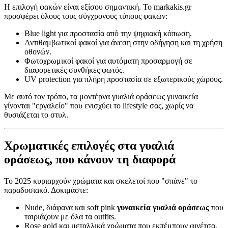
Η επιλογή φακών είναι εξίσου σημαντική. Το markakis.gr
προσφέρει όλους τους σύγχρονους τύπους φακών:
Blue light για προστασία από την ψηφιακή κόπωση.
Αντιθαμβωτικοί φακοί για άνεση στην οδήγηση και τη χρήση
οθονών.
Φωτοχρωμικοί φακοί για αυτόματη προσαρμογή σε
διαφορετικές συνθήκες φωτός.
UV protection για πλήρη προστασία σε εξωτερικούς χώρους.
Με αυτό τον τρόπο, τα μοντέρνα γυαλιά οράσεως γυναικεία
γίνονται "εργαλείο" που ενισχύει το lifestyle σας, χωρίς να
θυσιάζεται το στυλ.
Χρωματικές επιλογές στα γυαλιά
οράσεως, που κάνουν τη διαφορά
Το 2025 κυριαρχούν χρώματα και σκελετοί που "σπάνε" το
παραδοσιακό. Δοκιμάστε:
Nude, διάφανα και soft pink
γυναικεία γυαλιά οράσεως
που
ταιριάζουν με όλα τα outfits.
Rose gold και μεταλλικά χρώματα που εκπέμπουν φινέτσα.