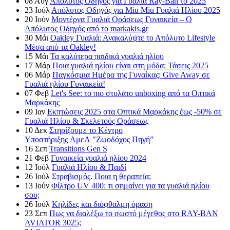
08
Αυγ
Απόλυτος Οδηγός για Γυαλιά Ray-Ban το 2025
23
Ιούλ
Απόλυτος Οδηγός για Miu Miu Γυαλιά Ηλίου 2025
20
Ιούν
Μοντέρνα Γυαλιά Οράσεως Γυναικεία – Ο
Απόλυτος Οδηγός από το markakis.gr
30
Μάι
Oakley Γυαλιά: Ανακαλύψτε το Απόλυτο Lifestyle
Μέσα από τα Oakley!
15
Μάι
Τα καλύτερα παιδικά γυαλιά ηλίου
17
Μάρ
Ποια γυαλιά ηλίου είναι στη μόδα: Τάσεις 2025
06
Μάρ
Παγκόσμια Ημέρα της Γυναίκας: Give Away σε
Γυαλιά ηλίου Γυναικεία!
07
Φεβ
Let's See: το πιο στυλάτο unboxing από τα Οπτικά
Μαρκάκης
09
Ιαν
Εκπτώσεις 2025 στα Οπτικά Μαρκάκης έως -50% σε
Γυαλιά Ηλίου & Σκελετούς Οράσεως
10
Δεκ
Στηρίζουμε το Κέντρο
Υποστήριξης ΑμεΑ "Ζωοδόχος Πηγή”
16
Σεπ
Transitions Gen S
21
Φεβ
Γυναικεία γυαλιά ηλίου 2024
12
Ιούλ
Γυαλιά Ηλίου & Παιδί
26
Ιούλ
Στραβισμός. Ποια η θεραπεία;
13
Ιούν
Φίλτρο UV 400: τι σημαίνει για τα γυαλιά ηλίου
σου;
26
Ιούλ
Κηλίδες και διόφθαλμη όραση
23
Σεπ
Πως να διαλέξω το σωστό μέγεθος στο RAY-BAN
AVIATOR 3025;