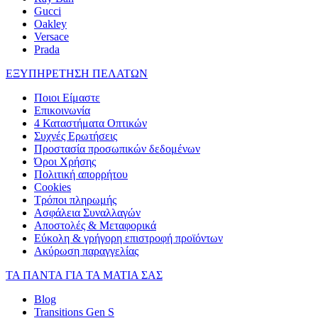
Gucci
Oakley
Versace
Prada
ΕΞΥΠΗΡΕΤΗΣΗ ΠΕΛΑΤΩΝ
Ποιοι Είμαστε
Επικοινωνία
4 Καταστήματα Οπτικών
Συχνές Ερωτήσεις
Προστασία προσωπικών δεδομένων
Όροι Χρήσης
Πολιτική απορρήτου
Cookies
Τρόποι πληρωμής
Ασφάλεια Συναλλαγών
Αποστολές & Μεταφορικά
Εύκολη & γρήγορη επιστροφή προϊόντων
Ακύρωση παραγγελίας
ΤΑ ΠΑΝΤΑ ΓΙΑ ΤΑ ΜΑΤΙΑ ΣΑΣ
Blog
Transitions Gen S