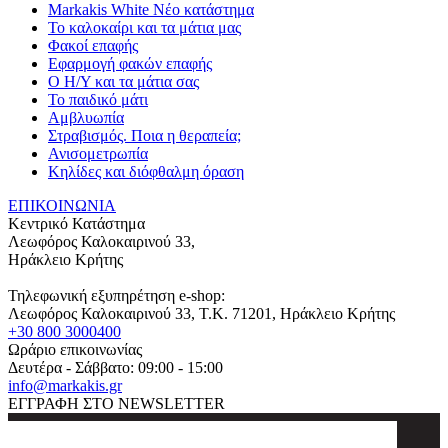
Markakis White Νέο κατάστημα
Το καλοκαίρι και τα μάτια μας
Φακοί επαφής
Εφαρμογή φακών επαφής
Ο Η/Υ και τα μάτια σας
Το παιδικό μάτι
Αμβλυωπία
Στραβισμός. Ποια η θεραπεία;
Ανισομετρωπία
Κηλίδες και διόφθαλμη όραση
ΕΠΙΚΟΙΝΩΝΙΑ
Κεντρικό Κατάστημα
Λεωφόρος Καλοκαιρινού 33,
Ηράκλειο Κρήτης
Τηλεφωνική εξυπηρέτηση e-shop:
Λεωφόρος Καλοκαιρινού 33
, T.K.
71201
,
Ηράκλειο Κρήτης
+30 800 3000400
Ωράριο επικοινωνίας
Δευτέρα - Σάββατο: 09:00 - 15:00
info@markakis.gr
ΕΓΓΡΑΦΗ ΣΤΟ NEWSLETTER