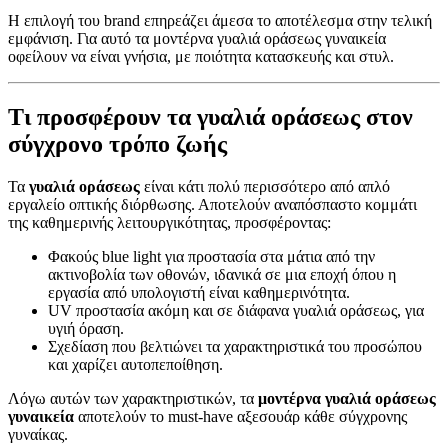
Η επιλογή του brand επηρεάζει άμεσα το αποτέλεσμα στην τελική
εμφάνιση. Για αυτό τα μοντέρνα γυαλιά οράσεως γυναικεία
οφείλουν να είναι γνήσια, με ποιότητα κατασκευής και στυλ.
Τι προσφέρουν τα γυαλιά οράσεως στον
σύγχρονο τρόπο ζωής
Τα
γυαλιά οράσεως
είναι κάτι πολύ περισσότερο από απλό
εργαλείο οπτικής διόρθωσης. Αποτελούν αναπόσπαστο κομμάτι
της καθημερινής λειτουργικότητας, προσφέροντας:
Φακούς blue light για προστασία στα μάτια από την
ακτινοβολία των οθονών, ιδανικά σε μια εποχή όπου η
εργασία από υπολογιστή είναι καθημερινότητα.
UV προστασία ακόμη και σε διάφανα γυαλιά οράσεως, για
υγιή όραση.
Σχεδίαση που βελτιώνει τα χαρακτηριστικά του προσώπου
και χαρίζει αυτοπεποίθηση.
Λόγω αυτών των χαρακτηριστικών, τα
μοντέρνα γυαλιά οράσεως
γυναικεία
αποτελούν το must-have αξεσουάρ κάθε σύγχρονης
γυναίκας.