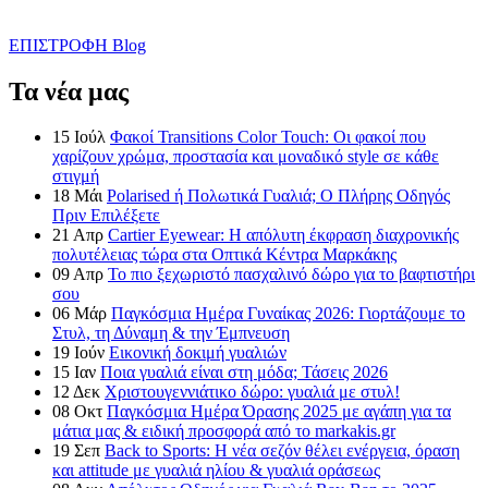
ΕΠΙΣΤΡΟΦΗ
Blog
Τα νέα μας
15
Ιούλ
Φακοί Transitions Color Touch: Οι φακοί που
χαρίζουν χρώμα, προστασία και μοναδικό style σε κάθε
στιγμή
18
Μάι
Polarised ή Πολωτικά Γυαλιά; Ο Πλήρης Οδηγός
Πριν Επιλέξετε
21
Απρ
Cartier Eyewear: Η απόλυτη έκφραση διαχρονικής
πολυτέλειας τώρα στα Οπτικά Κέντρα Μαρκάκης
09
Απρ
Το πιο ξεχωριστό πασχαλινό δώρο για το βαφτιστήρι
σου
06
Μάρ
Παγκόσμια Ημέρα Γυναίκας 2026: Γιορτάζουμε το
Στυλ, τη Δύναμη & την Έμπνευση
19
Ιούν
Εικονική δοκιμή γυαλιών
15
Ιαν
Ποια γυαλιά είναι στη μόδα; Τάσεις 2026
12
Δεκ
Χριστουγεννιάτικο δώρο: γυαλιά με στυλ!
08
Οκτ
Παγκόσμια Ημέρα Όρασης 2025 με αγάπη για τα
μάτια μας & ειδική προσφορά από το markakis.gr
19
Σεπ
Back to Sports: Η νέα σεζόν θέλει ενέργεια, όραση
και attitude με γυαλιά ηλίου & γυαλιά οράσεως