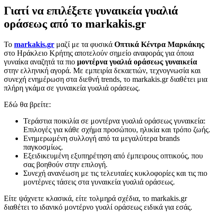
Γιατί να επιλέξετε γυναικεία γυαλιά
οράσεως από το markakis.gr
Το
markakis.gr
μαζί με τα φυσικά
Οπτικά Κέντρα Μαρκάκης
στο Ηράκλειο Κρήτης αποτελούν σημείο αναφοράς για όποια
γυναίκα αναζητά τα πιο
μοντέρνα γυαλιά οράσεως γυναικεία
στην ελληνική αγορά. Με εμπειρία δεκαετιών, τεχνογνωσία και
συνεχή ενημέρωση στα διεθνή trends, το markakis.gr διαθέτει μια
πλήρη γκάμα σε γυναικεία γυαλιά οράσεως.
Εδώ θα βρείτε:
Τεράστια ποικιλία σε μοντέρνα γυαλιά οράσεως γυναικεία:
Επιλογές για κάθε σχήμα προσώπου, ηλικία και τρόπο ζωής.
Ενημερωμένη συλλογή από τα μεγαλύτερα brands
παγκοσμίως.
Εξειδικευμένη εξυπηρέτηση από έμπειρους οπτικούς, που
σας βοηθούν στην επιλογή.
Συνεχή ανανέωση με τις τελευταίες κυκλοφορίες και τις πιο
μοντέρνες τάσεις στα γυναικεία γυαλιά οράσεως.
Είτε ψάχνετε κλασικά, είτε τολμηρά σχέδια, το markakis.gr
διαθέτει το ιδανικό μοντέρνο γυαλί οράσεως ειδικά για εσάς.