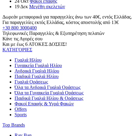
24
Οκτ
Φακοί επαφής
19
Δεκ
Μεγέθη σκελετών
Δωρεάν μεταφορικά για παραγγελίες άνω των 40€, εντός Ελλάδας.
Για παραγγελίες εκτός Ελλάδας, κόστος αποστολής από 13€
+30 800 3000400
Τηλεφωνικές Παραγγελίες & Εξυπηρέτηση πελατών
Κάνε τις Αγορές σου
Και με έως 6 ΑΤΟΚΕΣ ΔΟΣΕΙΣ!
ΚΑΤΗΓΟΡΙΕΣ
Γυαλιά Ηλίου
Γυναικεία Γυαλιά Ηλίου
Ανδρικά Γυαλιά Ηλίου
Παιδικά Γυαλιά Ηλίου
Γυαλιά Οράσεως
Όλα τα Ανδρικά Γυαλιά Οράσεως
Όλα τα Γυναικεία Γυαλιά Οράσεως
Παιδικά Γυαλιά Ηλίου & Οράσεως
Φακοί Επαφής & Υγρά Φακών
Offers
Sports
Top Brands
Ray Ban