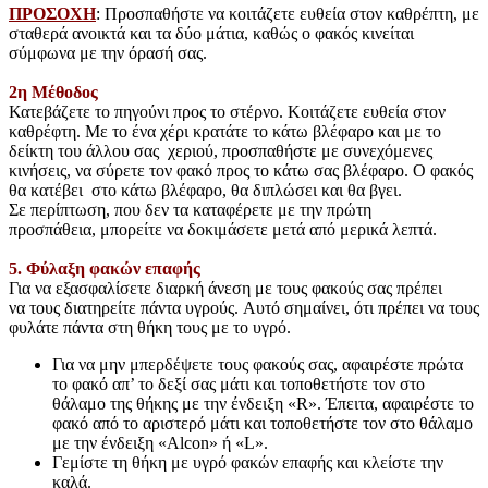
ΠΡΟΣΟΧΗ
: Προσπαθήστε να κοιτάζετε ευθεία στον καθρέπτη, με
σταθερά ανοικτά και τα δύο μάτια, καθώς ο φακός κινείται
σύμφωνα με την όρασή σας.
2η Μέθοδος
Κατεβάζετε το πηγούνι προς το στέρνο. Κοιτάζετε ευθεία στον
καθρέφτη. Με το ένα χέρι κρατάτε το κάτω βλέφαρο και με το
δείκτη του άλλου σας χεριού, προσπαθήστε με συνεχόμενες
κινήσεις, να σύρετε τον φακό προς το κάτω σας βλέφαρο. Ο φακός
θα κατέβει στο κάτω βλέφαρο, θα διπλώσει και θα βγει.
Σε περίπτωση, που δεν τα καταφέρετε με την πρώτη
προσπάθεια, μπορείτε να δοκιμάσετε μετά από μερικά λεπτά.
5. Φύλαξη φακών επαφής
Για να εξασφαλίσετε διαρκή άνεση με τους φακούς σας πρέπει
να τους διατηρείτε πάντα υγρούς. Αυτό σημαίνει, ότι πρέπει να τους
φυλάτε πάντα στη θήκη τους με το υγρό.
Για να μην μπερδέψετε τους φακούς σας, αφαιρέστε πρώτα
το φακό απ’ το δεξί σας μάτι και τοποθετήστε τον στο
θάλαμο της θήκης με την ένδειξη «R». Έπειτα, αφαιρέστε το
φακό από το αριστερό μάτι και τοποθετήστε τον στο θάλαμο
με την ένδειξη «Alcon» ή «L».
Γεμίστε τη θήκη με υγρό φακών επαφής και κλείστε την
καλά.