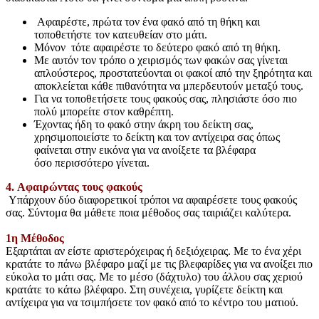
Αφαιρέστε, πρώτα τον ένα φακό από τη θήκη και
τοποθετήστε τον κατευθείαν στο μάτι.
Μόνον τότε αφαιρέστε το δεύτερο φακό από τη θήκη.
Με αυτόν τον τρόπο ο χειρισμός των φακών σας γίνεται
απλούστερος, προστατεύονται οι φακοί από την ξηρότητα και
αποκλείεται κάθε πιθανότητα να μπερδευτούν μεταξύ τους.
Για να τοποθετήσετε τους φακούς σας, πλησιάστε όσο πιο
πολύ μπορείτε στον καθρέπτη.
Έχοντας ήδη το φακό στην άκρη του δείκτη σας,
χρησιμοποιείστε το δείκτη και τον αντίχειρα σας όπως
φαίνεται στην εικόνα για να ανοίξετε τα βλέφαρα
όσο περισσότερο γίνεται.
4. Αφαιρώντας τους φακούς
Υπάρχουν δύο διαφορετικοί τρόποι να αφαιρέσετε τους φακούς
σας. Σύντομα θα μάθετε ποια μέθοδος σας ταιριάζει καλύτερα.
1η Μέθοδος
Εξαρτάται αν είστε αριστερόχειρας ή δεξιόχειρας. Με το ένα χέρι
κρατάτε το πάνω βλέφαρο μαζί με τις βλεφαρίδες για να ανοίξει πιο
εύκολα το μάτι σας. Με το μέσο (δάχτυλο) του άλλου σας χεριού
κρατάτε το κάτω βλέφαρο. Στη συνέχεια, γυρίζετε δείκτη και
αντίχειρα για να τσιμπήσετε τον φακό από το κέντρο του ματιού.