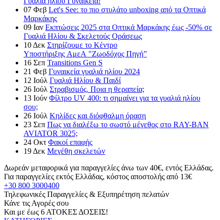
Γυαλιά ηλίου Γυναικεία!
07
Φεβ
Let's See: το πιο στυλάτο unboxing από τα Οπτικά
Μαρκάκης
09
Ιαν
Εκπτώσεις 2025 στα Οπτικά Μαρκάκης έως -50% σε
Γυαλιά Ηλίου & Σκελετούς Οράσεως
10
Δεκ
Στηρίζουμε το Κέντρο
Υποστήριξης ΑμεΑ "Ζωοδόχος Πηγή”
16
Σεπ
Transitions Gen S
21
Φεβ
Γυναικεία γυαλιά ηλίου 2024
12
Ιούλ
Γυαλιά Ηλίου & Παιδί
26
Ιούλ
Στραβισμός. Ποια η θεραπεία;
13
Ιούν
Φίλτρο UV 400: τι σημαίνει για τα γυαλιά ηλίου
σου;
26
Ιούλ
Κηλίδες και διόφθαλμη όραση
23
Σεπ
Πως να διαλέξω το σωστό μέγεθος στο RAY-BAN
AVIATOR 3025;
24
Οκτ
Φακοί επαφής
19
Δεκ
Μεγέθη σκελετών
Δωρεάν μεταφορικά για παραγγελίες άνω των 40€, εντός Ελλάδας.
Για παραγγελίες εκτός Ελλάδας, κόστος αποστολής από 13€
+30 800 3000400
Τηλεφωνικές Παραγγελίες & Εξυπηρέτηση πελατών
Κάνε τις Αγορές σου
Και με έως 6 ΑΤΟΚΕΣ ΔΟΣΕΙΣ!