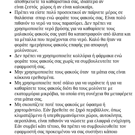
αποθηκεύετε τα καθαριστικά σας, ιδιαίτερα αν
είναι ζεστός χώρος ή αν είναι καλοκαίρι.
Πρέπει να είστε πολύ προσεκτικοί αν παίρνετε μέρος σε
θαλάσσια σπορ ενώ φοράτε τους φακούς σας. Είναι πολύ
πιθανόν το νερό να τους παρασύρει. Δεν πρέπει να
χρησιμοποιείτε νερό βρύσης για να καθαρίσετε τους
μαλακούς φακούς σας γιατί θα καταστραφούν από άλατα και
τα μέταλλα που περιέχονται στο νερό. Καλό θα ήταν να
φοράτε ημερήσιους φακούς επαφής για αποφυγή
μολύνσεων.
Δεν πρέπει να χρησιμοποιείτε κολλύρια ή φάρμακα ενώ
φοράτε τους φακούς σας χωρίς να συμβουλευτείτε τον
εφαρμοστή σας.
Μην χρησιμοποιείτε τους φακούς όταν τα μάτια σας είναι
κόκκινα ερεθισμένα.
Μη χρησιμοποιείτε ποτέ σάλιο για να υγράνετε ή για να
καθαρίσετε τους φακούς διότι θα τους μολύνετε με
εκατομμύρια μικρόβια, τα οποία στη συνέχεια θα μεταφέρετε
στα μάτια σας.
Μη σκουπίζετε ποτέ τους φακούς με ύφασμα ή
χαρτομάντιλο. Εάν βρεθείτε σε ξηρό περιβάλλον, όπως
κλιματιζόμενο ή υπερθερμαινόμενοι χώροι, αυτοκίνητα,
αεροπλάνα, είναι πιθανόν να νιώσετε μια ελαφριά ενόχληση.
Εάν συμβεί κάτι τέτοιο, θα πρέπει να συμβουλευθείτε τον
εφαρμοστή σας προκειμένου να σας συστήνει κάποιο