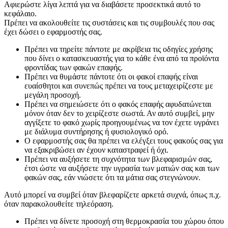
Αφιερώστε λίγα λεπτά για να διαβάσετε προσεκτικά αυτό το
κεφάλαιο.
Πρέπει να ακολουθείτε τις συστάσεις και τις συμβουλές που σας
έχει δώσει ο εφαρμοστής σας.
Πρέπει να τηρείτε πάντοτε με ακρίβεια τις οδηγίες χρήσης
που δίνει ο κατασκευαστής για το κάθε ένα από τα προϊόντα
φροντίδας των φακών επαφής.
Πρέπει να θυμάστε πάντοτε ότι οι φακοί επαφής είναι
ευαίσθητοι και συνεπώς πρέπει να τους μεταχειρίζεστε με
μεγάλη προσοχή.
Πρέπει να σημειώσετε ότι ο φακός επαφής αφυδατώνεται
μόνον όταν δεν το χειρίζεστε σωστά. Αν αυτό συμβεί, μην
αγγίξετε το φακό χωρίς προηγουμένως να τον έχετε υγράνει
με διάλυμα συντήρησης ή φυσιολογικό ορό.
Ο εφαρμοστής σας θα πρέπει να ελέγξει τους φακούς σας για
να εξακριβώσει αν έχουν καταστραφεί ή όχι.
Πρέπει να αυξήσετε τη συχνότητα των βλεφαρισμών σας,
έτσι ώστε να αυξήσετε την υγρασία των ματιών σας και των
φακών σας, εάν νιώσετε ότι τα μάτια σας στεγνώνουν.
Αυτό μπορεί να συμβεί όταν βλεφαρίζετε αρκετά συχνά, όπως π.χ.
όταν παρακολουθείτε τηλεόραση.
Πρέπει να δίνετε προσοχή στη θερμοκρασία του χώρου όπου