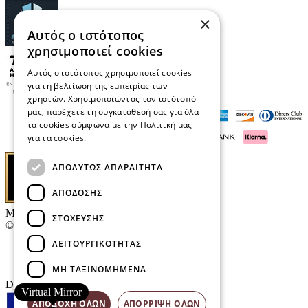
×
Αυτός ο ιστότοπος
χρησιμοποιεί cookies
Αυτός ο ιστότοπος χρησιμοποιεί cookies
για τη βελτίωση της εμπειρίας των
χρηστών. Χρησιμοποιώντας τον ιστότοπό
μας, παρέχετε τη συγκατάθεσή σας για όλα
τα cookies σύμφωνα με την Πολιτική μας
για τα cookies.
Διαβάστε περισσότερα
ΑΠΟΛΎΤΩΣ ΑΠΑΡΑΊΤΗΤΑ
ΑΠΌΔΟΣΗΣ
Μαρκάκης Οπτικά
ΣΤΌΧΕΥΣΗΣ
© 2026
ΛΕΙΤΟΥΡΓΙΚΌΤΗΤΑΣ
Επικοινωνία
E-Volution Awards
ΜΗ ΤΑΞΙΝΟΜΗΜΈΝΑ
Designed & developed by
NETMECHANICS
Virtual Mirror
ΑΠΟΔΟΧΉ ΌΛΩΝ
ΑΠΌΡΡΙΨΗ ΌΛΩΝ