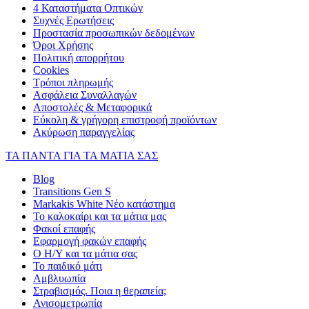
4 Καταστήματα Οπτικών
Συχνές Ερωτήσεις
Προστασία προσωπικών δεδομένων
Όροι Χρήσης
Πολιτική απορρήτου
Cookies
Τρόποι πληρωμής
Ασφάλεια Συναλλαγών
Αποστολές & Μεταφορικά
Εύκολη & γρήγορη επιστροφή προϊόντων
Ακύρωση παραγγελίας
ΤΑ ΠΑΝΤΑ ΓΙΑ ΤΑ ΜΑΤΙΑ ΣΑΣ
Blog
Transitions Gen S
Markakis White Νέο κατάστημα
Το καλοκαίρι και τα μάτια μας
Φακοί επαφής
Εφαρμογή φακών επαφής
Ο Η/Υ και τα μάτια σας
Το παιδικό μάτι
Αμβλυωπία
Στραβισμός. Ποια η θεραπεία;
Ανισομετρωπία