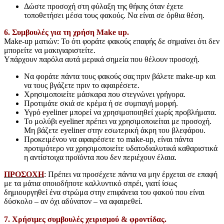
Δώστε προσοχή στη φύλαξη της θήκης όταν έχετε
τοποθετήσει μέσα τους φακούς. Να είναι σε όρθια θέση.
6. Συμβουλές για τη χρήση Make up.
Make-up ματιών: To ότι φοράτε φακούς επαφής δε σημαίνει ότι δεν
μπορείτε να μακιγιαριστείτε.
Υπάρχουν παρόλα αυτά μερικά σημεία που θέλουν προσοχή.
Να φοράτε πάντα τους φακούς σας πριν βάλετε make-up και
να τους βγάζετε πριν το αφαιρέσετε.
Χρησιμοποιείτε μάσκαρα που στεγνώνει γρήγορα.
Προτιμάτε σκιά σε κρέμα ή σε συμπαγή μορφή.
Υγρό eyeliner μπορεί να χρησιμοποιηθεί χωρίς προβλήματα.
Το μολύβι eyeliner πρέπει να χρησιμοποιείται με προσοχή.
Μη βάζετε eyeliner στην εσωτερική άκρη του βλεφάρου.
Προκειμένου να αφαιρέσετε το make-up, είναι πάντα
προτιμότερο να χρησιμοποιείτε υδατοδιαλυτικά καθαριστικά
η αντίστοιχα προϊόντα που δεν περιέχουν έλαια.
ΠΡΟΣΟΧΗ
: Πρέπει να προσέχετε πάντα να μην έρχεται σε επαφή
με τα μάτια οποιοδήποτε καλλυντικό σπρέι, γιατί ίσως
δημιουργηθεί ένα στρώμα στην επιφάνεια του φακού που είναι
δύσκολο – αν όχι αδύνατον – να αφαιρεθεί.
7. Χρήσιμες συμβουλές χειρισμού & φροντίδας.