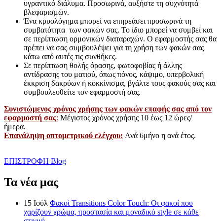
υγραντικό διάλυμα. Προσωρινά, αυξήστε τη συχνότητά
βλεφαρισμών.
Ένα κρυολόγημα μπορεί να επηρεάσει προσωρινά τη
συμβατότητα των φακών σας. Το ίδιο μπορεί να συμβεί και
σε περίπτωση ορμονικών διαταραχών. Ο εφαρμοστής σας θα
πρέπει να σας συμβουλέψει για τη χρήση των φακών σας
κάτω από αυτές τις συνθήκες.
Σε περίπτωση θολής όρασης, φωτοφοβίας ή άλλης
αντίδρασης του ματιού, όπως πόνος, κάψιμο, υπερβολική
έκκριση δακρύων ή κοκκίνισμα, βγάλτε τους φακούς σας και
συμβουλευθείτε τον εφαρμοστή σας.
Συνιστώμενος χρόνος χρήσης των φακών επαφής σας από τον
εφαρμοστή σας
:
Μέγιστος χρόνος χρήσης 10 έως 12 ώρες/
ήμερα.
Επανάληψη οπτομετρικού ελέγχου:
Ανά 6μήνο η ανά έτος.
ΕΠΙΣΤΡΟΦΗ
Blog
Τα νέα μας
15
Ιούλ
Φακοί Transitions Color Touch: Οι φακοί που
χαρίζουν χρώμα, προστασία και μοναδικό style σε κάθε
στιγμή