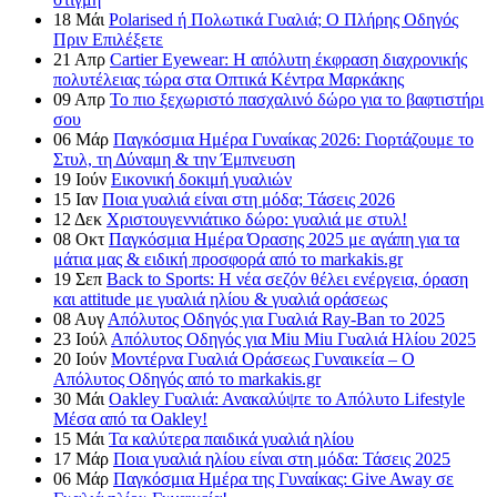
18
Μάι
Polarised ή Πολωτικά Γυαλιά; Ο Πλήρης Οδηγός
Πριν Επιλέξετε
21
Απρ
Cartier Eyewear: Η απόλυτη έκφραση διαχρονικής
πολυτέλειας τώρα στα Οπτικά Κέντρα Μαρκάκης
09
Απρ
Το πιο ξεχωριστό πασχαλινό δώρο για το βαφτιστήρι
σου
06
Μάρ
Παγκόσμια Ημέρα Γυναίκας 2026: Γιορτάζουμε το
Στυλ, τη Δύναμη & την Έμπνευση
19
Ιούν
Εικονική δοκιμή γυαλιών
15
Ιαν
Ποια γυαλιά είναι στη μόδα; Τάσεις 2026
12
Δεκ
Χριστουγεννιάτικο δώρο: γυαλιά με στυλ!
08
Οκτ
Παγκόσμια Ημέρα Όρασης 2025 με αγάπη για τα
μάτια μας & ειδική προσφορά από το markakis.gr
19
Σεπ
Back to Sports: Η νέα σεζόν θέλει ενέργεια, όραση
και attitude με γυαλιά ηλίου & γυαλιά οράσεως
08
Αυγ
Απόλυτος Οδηγός για Γυαλιά Ray-Ban το 2025
23
Ιούλ
Απόλυτος Οδηγός για Miu Miu Γυαλιά Ηλίου 2025
20
Ιούν
Μοντέρνα Γυαλιά Οράσεως Γυναικεία – Ο
Απόλυτος Οδηγός από το markakis.gr
30
Μάι
Oakley Γυαλιά: Ανακαλύψτε το Απόλυτο Lifestyle
Μέσα από τα Oakley!
15
Μάι
Τα καλύτερα παιδικά γυαλιά ηλίου
17
Μάρ
Ποια γυαλιά ηλίου είναι στη μόδα: Τάσεις 2025
06
Μάρ
Παγκόσμια Ημέρα της Γυναίκας: Give Away σε