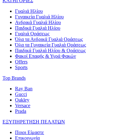
ΚΑΤΗΓΟΡΙΕΣ
Γυαλιά Ηλίου
Γυναικεία Γυαλιά Ηλίου
Ανδρικά Γυαλιά Ηλίου
Παιδικά Γυαλιά Ηλίου
Γυαλιά Οράσεως
Όλα τα Ανδρικά Γυαλιά Οράσεως
Όλα τα Γυναικεία Γυαλιά Οράσεως
Παιδικά Γυαλιά Ηλίου & Οράσεως
Φακοί Επαφής & Υγρά Φακών
Offers
Sports
Top Brands
Ray Ban
Gucci
Oakley
Versace
Prada
ΕΞΥΠΗΡΕΤΗΣΗ ΠΕΛΑΤΩΝ
Ποιοι Είμαστε
Επικοινωνία