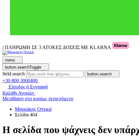
| ΠΛΗΡΩΜΗ ΣΕ 3 ΑΤΟΚΕΣ ΔΟΣΕΙΣ ΜΕ KLARNA
menu
button.searchToggle
field.search
button.search
+30 800 3000400
Είσοδος ή Εγγραφή
Καλάθι Αγορών
Μετάβαση στο κυρίως περιεχόμενο
Μαρκάκης Οπτικά
Σελίδα 404
Η σελίδα που ψάχνεις δεν υπάρχ