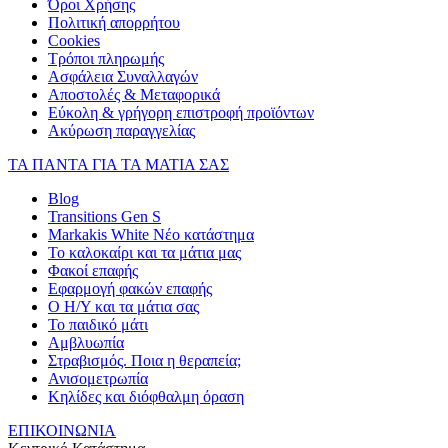
Όροι Χρήσης
Πολιτική απορρήτου
Cookies
Τρόποι πληρωμής
Ασφάλεια Συναλλαγών
Αποστολές & Μεταφορικά
Εύκολη & γρήγορη επιστροφή προϊόντων
Ακύρωση παραγγελίας
ΤΑ ΠΑΝΤΑ ΓΙΑ ΤΑ ΜΑΤΙΑ ΣΑΣ
Blog
Transitions Gen S
Markakis White Νέο κατάστημα
Το καλοκαίρι και τα μάτια μας
Φακοί επαφής
Εφαρμογή φακών επαφής
Ο Η/Υ και τα μάτια σας
Το παιδικό μάτι
Αμβλυωπία
Στραβισμός. Ποια η θεραπεία;
Ανισομετρωπία
Κηλίδες και διόφθαλμη όραση
ΕΠΙΚΟΙΝΩΝΙΑ