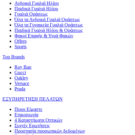
Ανδρικά Γυαλιά Ηλίου
Παιδικά Γυαλιά Ηλίου
Γυαλιά Οράσεως
Όλα τα Ανδρικά Γυαλιά Οράσεως
Όλα τα Γυναικεία Γυαλιά Οράσεως
Παιδικά Γυαλιά Ηλίου & Οράσεως
Φακοί Επαφής & Υγρά Φακών
Offers
Sports
Top Brands
Ray Ban
Gucci
Oakley
Versace
Prada
ΕΞΥΠΗΡΕΤΗΣΗ ΠΕΛΑΤΩΝ
Ποιοι Είμαστε
Επικοινωνία
4 Καταστήματα Οπτικών
Συχνές Ερωτήσεις
Προστασία προσωπικών δεδομένων