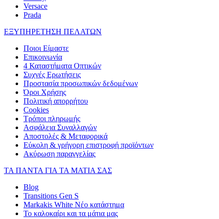
Versace
Prada
ΕΞΥΠΗΡΕΤΗΣΗ ΠΕΛΑΤΩΝ
Ποιοι Είμαστε
Επικοινωνία
4 Καταστήματα Οπτικών
Συχνές Ερωτήσεις
Προστασία προσωπικών δεδομένων
Όροι Χρήσης
Πολιτική απορρήτου
Cookies
Τρόποι πληρωμής
Ασφάλεια Συναλλαγών
Αποστολές & Μεταφορικά
Εύκολη & γρήγορη επιστροφή προϊόντων
Ακύρωση παραγγελίας
ΤΑ ΠΑΝΤΑ ΓΙΑ ΤΑ ΜΑΤΙΑ ΣΑΣ
Blog
Transitions Gen S
Markakis White Νέο κατάστημα
Το καλοκαίρι και τα μάτια μας