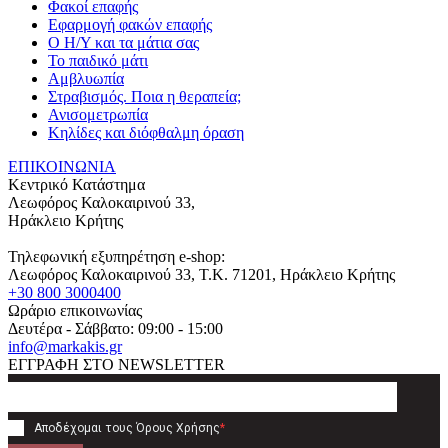
Φακοί επαφής
Εφαρμογή φακών επαφής
Ο Η/Υ και τα μάτια σας
Το παιδικό μάτι
Αμβλυωπία
Στραβισμός. Ποια η θεραπεία;
Ανισομετρωπία
Κηλίδες και διόφθαλμη όραση
ΕΠΙΚΟΙΝΩΝΙΑ
Κεντρικό Κατάστημα
Λεωφόρος Καλοκαιρινού 33,
Ηράκλειο Κρήτης
Τηλεφωνική εξυπηρέτηση e-shop:
Λεωφόρος Καλοκαιρινού 33
, T.K.
71201
,
Ηράκλειο Κρήτης
+30 800 3000400
Ωράριο επικοινωνίας
Δευτέρα - Σάββατο: 09:00 - 15:00
info@markakis.gr
ΕΓΓΡΑΦΗ ΣΤΟ NEWSLETTER
Αποδέχομαι τους
Όρους Χρήσης
*