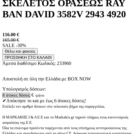
ΣΚΕΛΕΤΟΣ ΟΡΑΣΕΩΣ RAY
BAN DAVID 3582V 2943 4920
116.00
€
165.00 €
SALE -30%
Θέλω και φακούς
ΠΡΟΣΘΗΚΗ ΣΤΟ ΚΑΛΑΘΙ
Άμεσα διαθέσιμο
Κωδικός:
233960
Αποστολή σε όλη την Ελλάδα με BOX NOW
Υπολογισμός δόσεων:
€
/μήνα
✔Απόκτησε το και με έως 6 άτοκες δόσεις!
Επέλεξε τον αριθμό δόσεων στο τελευταίο βήμα της παραγγελίας.
Η ΜΑΡΚΑΚΗΣ Ι & Α Ε.Ε και το Markakis.gr τηρούν πλήρως τους κανονισμούς
ασφαλείας της Ε.Ε.
Όλα τα επώνυμα προϊόντα παρέχονται από τους επίσημους αντιπροσώπους της
Ελλάδας και συνοδεύονται από τα σήμα CE, διάφορα πιστοποιητικά γνησιότητας