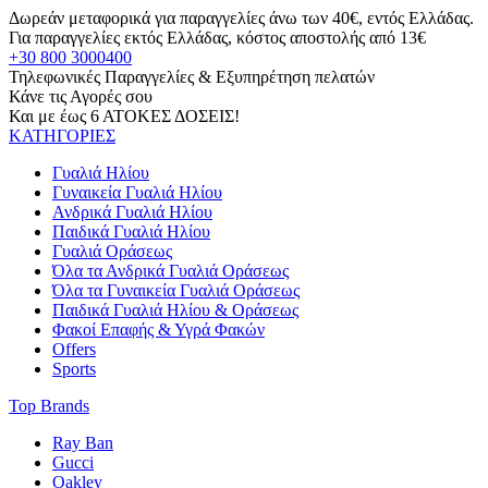
Δωρεάν μεταφορικά για παραγγελίες άνω των 40€, εντός Ελλάδας.
Για παραγγελίες εκτός Ελλάδας, κόστος αποστολής από 13€
+30 800 3000400
Τηλεφωνικές Παραγγελίες & Εξυπηρέτηση πελατών
Κάνε τις Αγορές σου
Και με έως 6 ΑΤΟΚΕΣ ΔΟΣΕΙΣ!
ΚΑΤΗΓΟΡΙΕΣ
Γυαλιά Ηλίου
Γυναικεία Γυαλιά Ηλίου
Ανδρικά Γυαλιά Ηλίου
Παιδικά Γυαλιά Ηλίου
Γυαλιά Οράσεως
Όλα τα Ανδρικά Γυαλιά Οράσεως
Όλα τα Γυναικεία Γυαλιά Οράσεως
Παιδικά Γυαλιά Ηλίου & Οράσεως
Φακοί Επαφής & Υγρά Φακών
Offers
Sports
Top Brands
Ray Ban
Gucci
Oakley