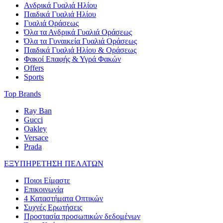
Ανδρικά Γυαλιά Ηλίου
Παιδικά Γυαλιά Ηλίου
Γυαλιά Οράσεως
Όλα τα Ανδρικά Γυαλιά Οράσεως
Όλα τα Γυναικεία Γυαλιά Οράσεως
Παιδικά Γυαλιά Ηλίου & Οράσεως
Φακοί Επαφής & Υγρά Φακών
Offers
Sports
Top Brands
Ray Ban
Gucci
Oakley
Versace
Prada
ΕΞΥΠΗΡΕΤΗΣΗ ΠΕΛΑΤΩΝ
Ποιοι Είμαστε
Επικοινωνία
4 Καταστήματα Οπτικών
Συχνές Ερωτήσεις
Προστασία προσωπικών δεδομένων