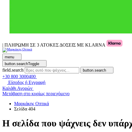
| ΠΛΗΡΩΜΗ ΣΕ 3 ΑΤΟΚΕΣ ΔΟΣΕΙΣ ΜΕ KLARNA
menu
button.searchToggle
field.search
button.search
+30 800 3000400
Είσοδος ή Εγγραφή
Καλάθι Αγορών
Μετάβαση στο κυρίως περιεχόμενο
Μαρκάκης Οπτικά
Σελίδα 404
Η σελίδα που ψάχνεις δεν υπάρχ