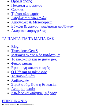
Όροι Χρήσης
Πολιτική απορρήτου
Cookies
Τρόποι πληρωμής
Ασφάλεια Συναλλαγών
Αποστολές & Μεταφορικά
Εύκολη & γρήγορη επιστροφή προϊόντων
Ακύρωση παραγγελίας
ΤΑ ΠΑΝΤΑ ΓΙΑ ΤΑ ΜΑΤΙΑ ΣΑΣ
Blog
Transitions Gen S
Markakis White Νέο κατάστημα
Το καλοκαίρι και τα μάτια μας
Φακοί επαφής
Εφαρμογή φακών επαφής
Ο Η/Υ και τα μάτια σας
Το παιδικό μάτι
Αμβλυωπία
Στραβισμός. Ποια η θεραπεία;
Ανισομετρωπία
Κηλίδες και διόφθαλμη όραση
ΕΠΙΚΟΙΝΩΝΙΑ