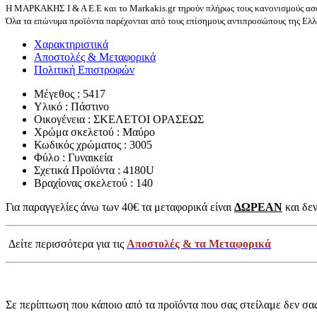
Η ΜΑΡΚΑΚΗΣ Ι & Α Ε.Ε και το Markakis.gr τηρούν πλήρως τους κανονισμούς ασφ
Όλα τα επώνυμα προϊόντα παρέχονται από τους επίσημους αντιπροσώπους της Ελλά
Χαρακτηριστικά
Αποστολές & Μεταφορικά
Πολιτική Επιστροφών
Μέγεθος : 5417
Υλικό : Πάστινο
Οικογένεια : ΣΚΕΛΕΤΟΙ ΟΡΑΣΕΩΣ
Χρώμα σκελετού : Μαύρο
Κωδικός χρώματος : 3005
Φύλο : Γυναικεία
Σχετικά Προϊόντα : 4180U
Βραχίονας σκελετού : 140
Για παραγγελίες άνω των 40€ τα μεταφορικά είναι
ΔΩΡΕΑΝ
και δεν
Δείτε περισσότερα για τις
Αποστολές & τα Μεταφορικά
Σε περίπτωση που κάποιο από τα προϊόντα που σας στείλαμε δεν σα