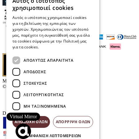
Αυτός ο ιστότοπος
χρησιμοποιεί cookies
Αυτός ο ιστότοπος χρησιμοποιεί cookies
για τη βελτίωση της εμπειρίας των
χρηστών. Χρησιμοποιώντας τον ιστότοπό
μας, παρέχετε τη συγκατάθεσή σας για όλα
τα cookies σύμφωνα με την Πολιτική μας
για τα cookies.
Διαβάστε περισσότερα
ΑΠΟΛΎΤΩΣ ΑΠΑΡΑΊΤΗΤΑ
ΑΠΌΔΟΣΗΣ
Μαρκάκης Οπτικά
ΣΤΌΧΕΥΣΗΣ
© 2026
ΛΕΙΤΟΥΡΓΙΚΌΤΗΤΑΣ
Επικοινωνία
E-Volution Awards
ΜΗ ΤΑΞΙΝΟΜΗΜΈΝΑ
Designed & developed by
NETMECHANICS
Virtual Mirror
ΑΠΟΔΟΧΉ ΌΛΩΝ
ΑΠΌΡΡΙΨΗ ΌΛΩΝ
ΕΜΦΆΝΙΣΗ ΛΕΠΤΟΜΕΡΕΙΏΝ