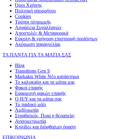
Όροι Χρήσης
Πολιτική απορρήτου
Cookies
Τρόποι πληρωμής
Ασφάλεια Συναλλαγών
Αποστολές & Μεταφορικά
Εύκολη & γρήγορη επιστροφή προϊόντων
Ακύρωση παραγγελίας
ΤΑ ΠΑΝΤΑ ΓΙΑ ΤΑ ΜΑΤΙΑ ΣΑΣ
Blog
Transitions Gen S
Markakis White Νέο κατάστημα
Το καλοκαίρι και τα μάτια μας
Φακοί επαφής
Εφαρμογή φακών επαφής
Ο Η/Υ και τα μάτια σας
Το παιδικό μάτι
Αμβλυωπία
Στραβισμός. Ποια η θεραπεία;
Ανισομετρωπία
Κηλίδες και διόφθαλμη όραση
ΕΠΙΚΟΙΝΩΝΙΑ