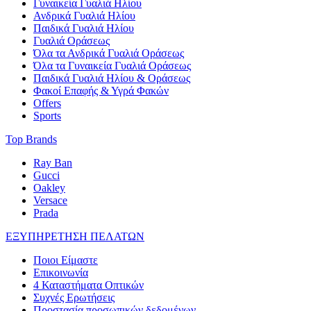
Γυναικεία Γυαλιά Ηλίου
Ανδρικά Γυαλιά Ηλίου
Παιδικά Γυαλιά Ηλίου
Γυαλιά Οράσεως
Όλα τα Ανδρικά Γυαλιά Οράσεως
Όλα τα Γυναικεία Γυαλιά Οράσεως
Παιδικά Γυαλιά Ηλίου & Οράσεως
Φακοί Επαφής & Υγρά Φακών
Offers
Sports
Top Brands
Ray Ban
Gucci
Oakley
Versace
Prada
ΕΞΥΠΗΡΕΤΗΣΗ ΠΕΛΑΤΩΝ
Ποιοι Είμαστε
Επικοινωνία
4 Καταστήματα Οπτικών
Συχνές Ερωτήσεις
Προστασία προσωπικών δεδομένων