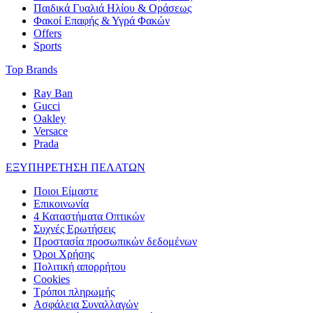
Παιδικά Γυαλιά Ηλίου & Οράσεως
Φακοί Επαφής & Υγρά Φακών
Offers
Sports
Top Brands
Ray Ban
Gucci
Oakley
Versace
Prada
ΕΞΥΠΗΡΕΤΗΣΗ ΠΕΛΑΤΩΝ
Ποιοι Είμαστε
Επικοινωνία
4 Καταστήματα Οπτικών
Συχνές Ερωτήσεις
Προστασία προσωπικών δεδομένων
Όροι Χρήσης
Πολιτική απορρήτου
Cookies
Τρόποι πληρωμής
Ασφάλεια Συναλλαγών