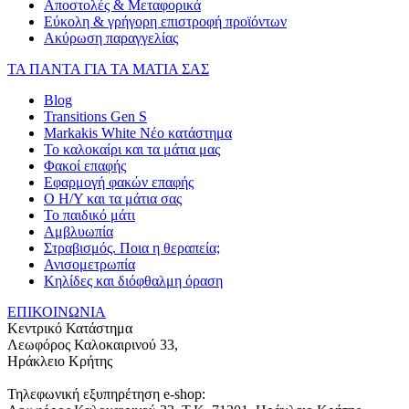
Αποστολές & Μεταφορικά
Εύκολη & γρήγορη επιστροφή προϊόντων
Ακύρωση παραγγελίας
ΤΑ ΠΑΝΤΑ ΓΙΑ ΤΑ ΜΑΤΙΑ ΣΑΣ
Blog
Transitions Gen S
Markakis White Νέο κατάστημα
Το καλοκαίρι και τα μάτια μας
Φακοί επαφής
Εφαρμογή φακών επαφής
Ο Η/Υ και τα μάτια σας
Το παιδικό μάτι
Αμβλυωπία
Στραβισμός. Ποια η θεραπεία;
Ανισομετρωπία
Κηλίδες και διόφθαλμη όραση
ΕΠΙΚΟΙΝΩΝΙΑ
Κεντρικό Κατάστημα
Λεωφόρος Καλοκαιρινού 33,
Ηράκλειο Κρήτης
Τηλεφωνική εξυπηρέτηση e-shop: