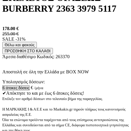
BURBERRY 2363 3979 5117
178.00
€
255.00 €
SALE -31%
Θέλω και φακούς
ΠΡΟΣΘΗΚΗ ΣΤΟ ΚΑΛΑΘΙ
Άμεσα διαθέσιμο
Κωδικός:
263370
Αποστολή σε όλη την Ελλάδα με BOX NOW
Υπολογισμός δόσεων:
€
/μήνα
✔Απόκτησε το και με έως 6 άτοκες δόσεις!
Επέλεξε τον αριθμό δόσεων στο τελευταίο βήμα της παραγγελίας.
Η ΜΑΡΚΑΚΗΣ Ι & Α Ε.Ε και το Markakis.gr τηρούν πλήρως τους κανονισμούς
ασφαλείας της Ε.Ε.
Όλα τα επώνυμα προϊόντα παρέχονται από τους επίσημους αντιπροσώπους της
Ελλάδας και συνοδεύονται από τα σήμα CE, διάφορα πιστοποιητικά γνησιότητας
και την θήκη τους.