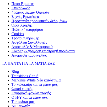
Ποιοι Είμαστε
Επικοινωνία
4 Καταστήματα Οπτικών
Συχνές Ερωτήσεις
Προστασία προσωπικών δεδομένων
Όροι Χρήσης
Πολιτική απορρήτου
Cookies
Τρόποι πληρωμής
Ασφάλεια Συναλλαγών
Αποστολές & Μεταφορικά
Εύκολη & γρήγορη επιστροφή προϊόντων
Ακύρωση παραγγελίας
ΤΑ ΠΑΝΤΑ ΓΙΑ ΤΑ ΜΑΤΙΑ ΣΑΣ
Blog
Transitions Gen S
Markakis White Νέο κατάστημα
Το καλοκαίρι και τα μάτια μας
Φακοί επαφής
Εφαρμογή φακών επαφής
Ο Η/Υ και τα μάτια σας
Το παιδικό μάτι
Αμβλυωπία