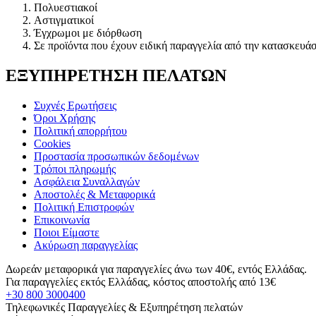
Πολυεστιακοί
Αστιγματικοί
Έγχρωμοι με διόρθωση
Σε προϊόντα που έχουν ειδική παραγγελία από την κατασκευάσ
ΕΞΥΠΗΡΕΤΗΣΗ ΠΕΛΑΤΩΝ
Συχνές Ερωτήσεις
Όροι Χρήσης
Πολιτική απορρήτου
Cookies
Προστασία προσωπικών δεδομένων
Τρόποι πληρωμής
Ασφάλεια Συναλλαγών
Αποστολές & Μεταφορικά
Πολιτική Επιστροφών
Επικοινωνία
Ποιοι Είμαστε
Ακύρωση παραγγελίας
Δωρεάν μεταφορικά για παραγγελίες άνω των 40€, εντός Ελλάδας.
Για παραγγελίες εκτός Ελλάδας, κόστος αποστολής από 13€
+30 800 3000400
Τηλεφωνικές Παραγγελίες & Εξυπηρέτηση πελατών