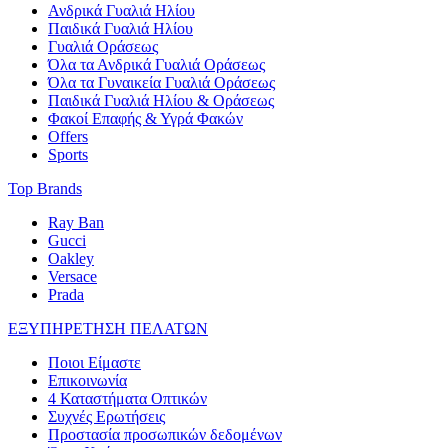
Ανδρικά Γυαλιά Ηλίου
Παιδικά Γυαλιά Ηλίου
Γυαλιά Οράσεως
Όλα τα Ανδρικά Γυαλιά Οράσεως
Όλα τα Γυναικεία Γυαλιά Οράσεως
Παιδικά Γυαλιά Ηλίου & Οράσεως
Φακοί Επαφής & Υγρά Φακών
Offers
Sports
Top Brands
Ray Ban
Gucci
Oakley
Versace
Prada
ΕΞΥΠΗΡΕΤΗΣΗ ΠΕΛΑΤΩΝ
Ποιοι Είμαστε
Επικοινωνία
4 Καταστήματα Οπτικών
Συχνές Ερωτήσεις
Προστασία προσωπικών δεδομένων