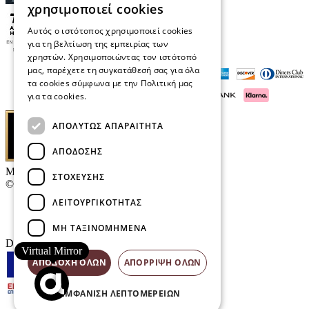
χρησιμοποιεί cookies
Αυτός ο ιστότοπος χρησιμοποιεί cookies
για τη βελτίωση της εμπειρίας των
χρηστών. Χρησιμοποιώντας τον ιστότοπό
μας, παρέχετε τη συγκατάθεσή σας για όλα
τα cookies σύμφωνα με την Πολιτική μας
για τα cookies.
Διαβάστε περισσότερα
ΑΠΟΛΎΤΩΣ ΑΠΑΡΑΊΤΗΤΑ
ΑΠΌΔΟΣΗΣ
Μαρκάκης Οπτικά
ΣΤΌΧΕΥΣΗΣ
© 2026
ΛΕΙΤΟΥΡΓΙΚΌΤΗΤΑΣ
Επικοινωνία
E-Volution Awards
ΜΗ ΤΑΞΙΝΟΜΗΜΈΝΑ
Designed & developed by
NETMECHANICS
Virtual Mirror
ΑΠΟΔΟΧΉ ΌΛΩΝ
ΑΠΌΡΡΙΨΗ ΌΛΩΝ
ΕΜΦΆΝΙΣΗ ΛΕΠΤΟΜΕΡΕΙΏΝ