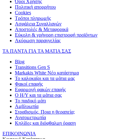
Όροι Χρήσης
Πολιτική απορρήτου
Cookies
Τρόποι πληρωμής
Ασφάλεια Συναλλαγών
Αποστολές & Μεταφορικά
Εύκολη & γρήγορη επιστροφή προϊόντων
Ακύρωση παραγγελίας
ΤΑ ΠΑΝΤΑ ΓΙΑ ΤΑ ΜΑΤΙΑ ΣΑΣ
Blog
Transitions Gen S
Markakis White Νέο κατάστημα
Το καλοκαίρι και τα μάτια μας
Φακοί επαφής
Εφαρμογή φακών επαφής
Ο Η/Υ και τα μάτια σας
Το παιδικό μάτι
Αμβλυωπία
Στραβισμός. Ποια η θεραπεία;
Ανισομετρωπία
Κηλίδες και διόφθαλμη όραση
ΕΠΙΚΟΙΝΩΝΙΑ