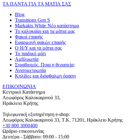
ΤΑ ΠΑΝΤΑ ΓΙΑ ΤΑ ΜΑΤΙΑ ΣΑΣ
Blog
Transitions Gen S
Markakis White Νέο κατάστημα
Το καλοκαίρι και τα μάτια μας
Φακοί επαφής
Εφαρμογή φακών επαφής
Ο Η/Υ και τα μάτια σας
Το παιδικό μάτι
Αμβλυωπία
Στραβισμός. Ποια η θεραπεία;
Ανισομετρωπία
Κηλίδες και διόφθαλμη όραση
ΕΠΙΚΟΙΝΩΝΙΑ
Κεντρικό Κατάστημα
Λεωφόρος Καλοκαιρινού 33,
Ηράκλειο Κρήτης
Τηλεφωνική εξυπηρέτηση e-shop:
Λεωφόρος Καλοκαιρινού 33
, T.K.
71201
,
Ηράκλειο Κρήτης
+30 800 3000400
Ωράριο επικοινωνίας
Δευτέρα - Σάββατο: 09:00 - 15:00