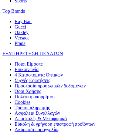
Sports
Top Brands
Ray Ban
Gucci
Oakley
Versace
Prada
ΕΞΥΠΗΡΕΤΗΣΗ ΠΕΛΑΤΩΝ
Ποιοι Είμαστε
Επικοινωνία
4 Καταστήματα Οπτικών
Συχνές Ερωτήσεις
Προστασία προσωπικών δεδομένων
Όροι Χρήσης
Πολιτική απορρήτου
Cookies
Τρόποι πληρωμής
Ασφάλεια Συναλλαγών
Αποστολές & Μεταφορικά
Εύκολη & γρήγορη επιστροφή προϊόντων
Ακύρωση παραγγελίας