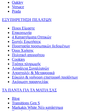
Oakley
Versace
Prada
ΕΞΥΠΗΡΕΤΗΣΗ ΠΕΛΑΤΩΝ
Ποιοι Είμαστε
Επικοινωνία
4 Καταστήματα Οπτικών
Συχνές Ερωτήσεις
Προστασία προσωπικών δεδομένων
Όροι Χρήσης
Πολιτική απορρήτου
Cookies
Τρόποι πληρωμής
Ασφάλεια Συναλλαγών
Αποστολές & Μεταφορικά
Εύκολη & γρήγορη επιστροφή προϊόντων
Ακύρωση παραγγελίας
ΤΑ ΠΑΝΤΑ ΓΙΑ ΤΑ ΜΑΤΙΑ ΣΑΣ
Blog
Transitions Gen S
Markakis White Νέο κατάστημα