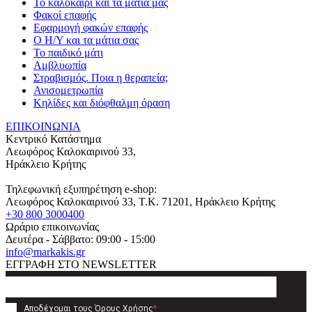
Το καλοκαίρι και τα μάτια μας
Φακοί επαφής
Εφαρμογή φακών επαφής
Ο Η/Υ και τα μάτια σας
Το παιδικό μάτι
Αμβλυωπία
Στραβισμός. Ποια η θεραπεία;
Ανισομετρωπία
Κηλίδες και διόφθαλμη όραση
ΕΠΙΚΟΙΝΩΝΙΑ
Κεντρικό Κατάστημα
Λεωφόρος Καλοκαιρινού 33,
Ηράκλειο Κρήτης
Τηλεφωνική εξυπηρέτηση e-shop:
Λεωφόρος Καλοκαιρινού 33
, T.K.
71201
,
Ηράκλειο Κρήτης
+30 800 3000400
Ωράριο επικοινωνίας
Δευτέρα - Σάββατο: 09:00 - 15:00
info@markakis.gr
ΕΓΓΡΑΦΗ ΣΤΟ NEWSLETTER
Αποδέχομαι τους
Όρους Χρήσης
*