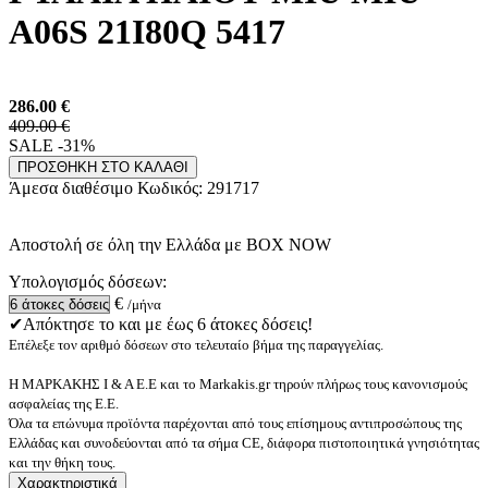
A06S 21I80Q 5417
286.00
€
409.00 €
SALE -31%
ΠΡΟΣΘΗΚΗ ΣΤΟ ΚΑΛΑΘΙ
Άμεσα διαθέσιμο
Κωδικός:
291717
Αποστολή σε όλη την Ελλάδα με BOX NOW
Υπολογισμός δόσεων:
€
/μήνα
✔Απόκτησε το και με έως 6 άτοκες δόσεις!
Επέλεξε τον αριθμό δόσεων στο τελευταίο βήμα της παραγγελίας.
Η ΜΑΡΚΑΚΗΣ Ι & Α Ε.Ε και το Markakis.gr τηρούν πλήρως τους κανονισμούς
ασφαλείας της Ε.Ε.
Όλα τα επώνυμα προϊόντα παρέχονται από τους επίσημους αντιπροσώπους της
Ελλάδας και συνοδεύονται από τα σήμα CE, διάφορα πιστοποιητικά γνησιότητας
και την θήκη τους.
Χαρακτηριστικά