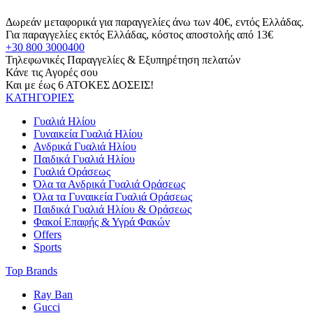
Δωρεάν μεταφορικά για παραγγελίες άνω των 40€, εντός Ελλάδας.
Για παραγγελίες εκτός Ελλάδας, κόστος αποστολής από 13€
+30 800 3000400
Τηλεφωνικές Παραγγελίες & Εξυπηρέτηση πελατών
Κάνε τις Αγορές σου
Και με έως 6 ΑΤΟΚΕΣ ΔΟΣΕΙΣ!
ΚΑΤΗΓΟΡΙΕΣ
Γυαλιά Ηλίου
Γυναικεία Γυαλιά Ηλίου
Ανδρικά Γυαλιά Ηλίου
Παιδικά Γυαλιά Ηλίου
Γυαλιά Οράσεως
Όλα τα Ανδρικά Γυαλιά Οράσεως
Όλα τα Γυναικεία Γυαλιά Οράσεως
Παιδικά Γυαλιά Ηλίου & Οράσεως
Φακοί Επαφής & Υγρά Φακών
Offers
Sports
Top Brands
Ray Ban
Gucci