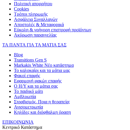
Πολιτική απορρήτου
Cookies
Τρόποι πληρωμής
Ασφάλεια Συναλλαγών
Αποστολές & Μεταφορικά
Εύκολη & γρήγορη επιστροφή προϊόντων
Ακύρωση παραγγελίας
ΤΑ ΠΑΝΤΑ ΓΙΑ ΤΑ ΜΑΤΙΑ ΣΑΣ
Blog
Transitions Gen S
Markakis White Νέο κατάστημα
Το καλοκαίρι και τα μάτια μας
Φακοί επαφής
Εφαρμογή φακών επαφής
Ο Η/Υ και τα μάτια σας
Το παιδικό μάτι
Αμβλυωπία
Στραβισμός. Ποια η θεραπεία;
Ανισομετρωπία
Κηλίδες και διόφθαλμη όραση
ΕΠΙΚΟΙΝΩΝΙΑ
Κεντρικό Κατάστημα