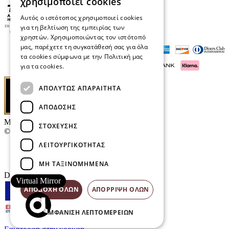
χρησιμοποιεί cookies
Αυτός ο ιστότοπος χρησιμοποιεί cookies
για τη βελτίωση της εμπειρίας των
χρηστών. Χρησιμοποιώντας τον ιστότοπό
μας, παρέχετε τη συγκατάθεσή σας για όλα
τα cookies σύμφωνα με την Πολιτική μας
για τα cookies.
Διαβάστε περισσότερα
ΑΠΟΛΎΤΩΣ ΑΠΑΡΑΊΤΗΤΑ
ΑΠΌΔΟΣΗΣ
Μαρκάκης Οπτικά
ΣΤΌΧΕΥΣΗΣ
© 2026
ΛΕΙΤΟΥΡΓΙΚΌΤΗΤΑΣ
Επικοινωνία
E-Volution Awards
ΜΗ ΤΑΞΙΝΟΜΗΜΈΝΑ
Designed & developed by
NETMECHANICS
Virtual Mirror
ΑΠΟΔΟΧΉ ΌΛΩΝ
ΑΠΌΡΡΙΨΗ ΌΛΩΝ
ΕΜΦΆΝΙΣΗ ΛΕΠΤΟΜΕΡΕΙΏΝ