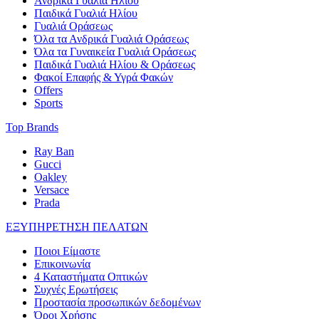
Ανδρικά Γυαλιά Ηλίου
Παιδικά Γυαλιά Ηλίου
Γυαλιά Οράσεως
Όλα τα Ανδρικά Γυαλιά Οράσεως
Όλα τα Γυναικεία Γυαλιά Οράσεως
Παιδικά Γυαλιά Ηλίου & Οράσεως
Φακοί Επαφής & Υγρά Φακών
Offers
Sports
Top Brands
Ray Ban
Gucci
Oakley
Versace
Prada
ΕΞΥΠΗΡΕΤΗΣΗ ΠΕΛΑΤΩΝ
Ποιοι Είμαστε
Επικοινωνία
4 Καταστήματα Οπτικών
Συχνές Ερωτήσεις
Προστασία προσωπικών δεδομένων
Όροι Χρήσης