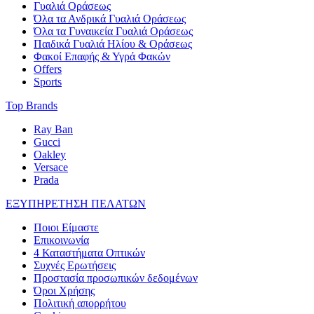
Γυαλιά Οράσεως
Όλα τα Ανδρικά Γυαλιά Οράσεως
Όλα τα Γυναικεία Γυαλιά Οράσεως
Παιδικά Γυαλιά Ηλίου & Οράσεως
Φακοί Επαφής & Υγρά Φακών
Offers
Sports
Top Brands
Ray Ban
Gucci
Oakley
Versace
Prada
ΕΞΥΠΗΡΕΤΗΣΗ ΠΕΛΑΤΩΝ
Ποιοι Είμαστε
Επικοινωνία
4 Καταστήματα Οπτικών
Συχνές Ερωτήσεις
Προστασία προσωπικών δεδομένων
Όροι Χρήσης
Πολιτική απορρήτου