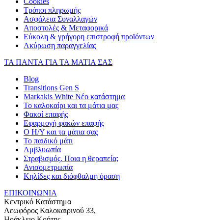
Cookies
Τρόποι πληρωμής
Ασφάλεια Συναλλαγών
Αποστολές & Μεταφορικά
Εύκολη & γρήγορη επιστροφή προϊόντων
Ακύρωση παραγγελίας
ΤΑ ΠΑΝΤΑ ΓΙΑ ΤΑ ΜΑΤΙΑ ΣΑΣ
Blog
Transitions Gen S
Markakis White Νέο κατάστημα
Το καλοκαίρι και τα μάτια μας
Φακοί επαφής
Εφαρμογή φακών επαφής
Ο Η/Υ και τα μάτια σας
Το παιδικό μάτι
Αμβλυωπία
Στραβισμός. Ποια η θεραπεία;
Ανισομετρωπία
Κηλίδες και διόφθαλμη όραση
ΕΠΙΚΟΙΝΩΝΙΑ
Κεντρικό Κατάστημα
Λεωφόρος Καλοκαιρινού 33,
Ηράκλειο Κρήτης