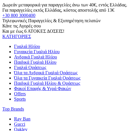
Δωρεάν μεταφορικά για παραγγελίες άνω των 40€, εντός Ελλάδας.
Για παραγγελίες εκτός Ελλάδας, κόστος αποστολής από 13€
+30 800 3000400
Τηλεφωνικές Παραγγελίες & Εξυπηρέτηση πελατών
Κάνε τις Αγορές σου
Και με έως 6 ΑΤΟΚΕΣ ΔΟΣΕΙΣ!
ΚΑΤΗΓΟΡΙΕΣ
Γυαλιά Ηλίου
Γυναικεία Γυαλιά Ηλίου
Ανδρικά Γυαλιά Ηλίου
Παιδικά Γυαλιά Ηλίου
Γυαλιά Οράσεως
Όλα τα Ανδρικά Γυαλιά Οράσεως
Όλα τα Γυναικεία Γυαλιά Οράσεως
Παιδικά Γυαλιά Ηλίου & Οράσεως
Φακοί Επαφής & Υγρά Φακών
Offers
Sports
Top Brands
Ray Ban
Gucci
Oakley