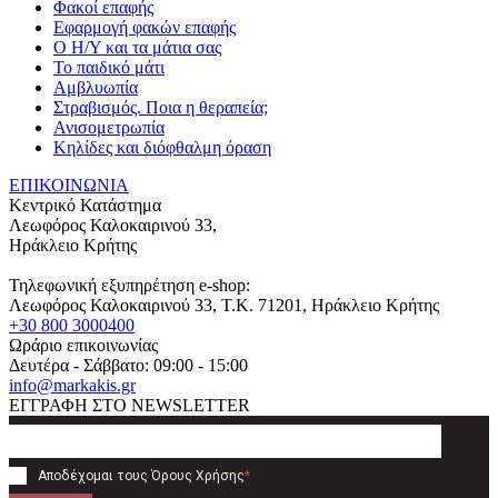
Φακοί επαφής
Εφαρμογή φακών επαφής
Ο Η/Υ και τα μάτια σας
Το παιδικό μάτι
Αμβλυωπία
Στραβισμός. Ποια η θεραπεία;
Ανισομετρωπία
Κηλίδες και διόφθαλμη όραση
ΕΠΙΚΟΙΝΩΝΙΑ
Κεντρικό Κατάστημα
Λεωφόρος Καλοκαιρινού 33,
Ηράκλειο Κρήτης
Τηλεφωνική εξυπηρέτηση e-shop:
Λεωφόρος Καλοκαιρινού 33
, T.K.
71201
,
Ηράκλειο Κρήτης
+30 800 3000400
Ωράριο επικοινωνίας
Δευτέρα - Σάββατο: 09:00 - 15:00
info@markakis.gr
ΕΓΓΡΑΦΗ ΣΤΟ NEWSLETTER
Αποδέχομαι τους
Όρους Χρήσης
*