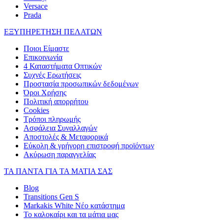
Versace
Prada
ΕΞΥΠΗΡΕΤΗΣΗ ΠΕΛΑΤΩΝ
Ποιοι Είμαστε
Επικοινωνία
4 Καταστήματα Οπτικών
Συχνές Ερωτήσεις
Προστασία προσωπικών δεδομένων
Όροι Χρήσης
Πολιτική απορρήτου
Cookies
Τρόποι πληρωμής
Ασφάλεια Συναλλαγών
Αποστολές & Μεταφορικά
Εύκολη & γρήγορη επιστροφή προϊόντων
Ακύρωση παραγγελίας
ΤΑ ΠΑΝΤΑ ΓΙΑ ΤΑ ΜΑΤΙΑ ΣΑΣ
Blog
Transitions Gen S
Markakis White Νέο κατάστημα
Το καλοκαίρι και τα μάτια μας