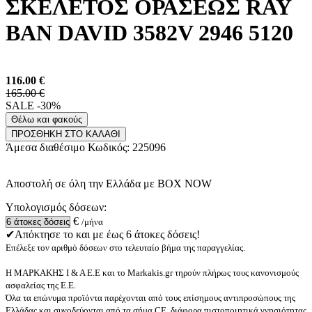
ΣΚΕΛΕΤΟΣ ΟΡΑΣΕΩΣ RAY
BAN DAVID 3582V 2946 5120
116.00
€
165.00 €
SALE -30%
Θέλω και φακούς
ΠΡΟΣΘΗΚΗ ΣΤΟ ΚΑΛΑΘΙ
Άμεσα διαθέσιμο
Κωδικός:
225096
Αποστολή σε όλη την Ελλάδα με BOX NOW
Υπολογισμός δόσεων:
€
/μήνα
✔Απόκτησε το και με έως 6 άτοκες δόσεις!
Επέλεξε τον αριθμό δόσεων στο τελευταίο βήμα της παραγγελίας.
Η ΜΑΡΚΑΚΗΣ Ι & Α Ε.Ε και το Markakis.gr τηρούν πλήρως τους κανονισμούς
ασφαλείας της Ε.Ε.
Όλα τα επώνυμα προϊόντα παρέχονται από τους επίσημους αντιπροσώπους της
Ελλάδας και συνοδεύονται από τα σήμα CE, διάφορα πιστοποιητικά γνησιότητας