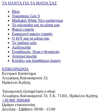
ΤΑ ΠΑΝΤΑ ΓΙΑ ΤΑ ΜΑΤΙΑ ΣΑΣ
Blog
Transitions Gen S
Markakis White Νέο κατάστημα
Το καλοκαίρι και τα μάτια μας
Φακοί επαφής
Εφαρμογή φακών επαφής
Ο Η/Υ και τα μάτια σας
Το παιδικό μάτι
Αμβλυωπία
Στραβισμός. Ποια η θεραπεία;
Ανισομετρωπία
Κηλίδες και διόφθαλμη όραση
ΕΠΙΚΟΙΝΩΝΙΑ
Κεντρικό Κατάστημα
Λεωφόρος Καλοκαιρινού 33,
Ηράκλειο Κρήτης
Τηλεφωνική εξυπηρέτηση e-shop:
Λεωφόρος Καλοκαιρινού 33
, T.K.
71201
,
Ηράκλειο Κρήτης
+30 800 3000400
Ωράριο επικοινωνίας
Δευτέρα - Σάββατο: 09:00 - 15:00