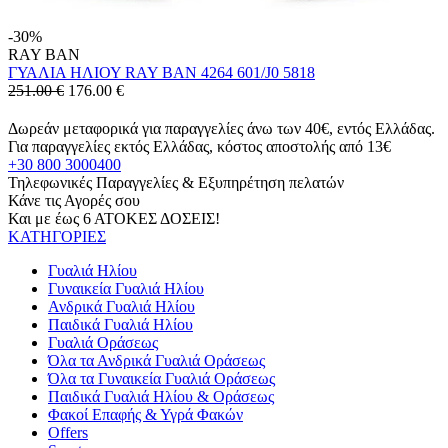
-30%
RAY BAN
ΓΥΑΛΙΑ ΗΛΙΟΥ RAY BAN 4264 601/J0 5818
251.00 €
176.00
€
Δωρεάν μεταφορικά για παραγγελίες άνω των 40€, εντός Ελλάδας.
Για παραγγελίες εκτός Ελλάδας, κόστος αποστολής από 13€
+30 800 3000400
Τηλεφωνικές Παραγγελίες & Εξυπηρέτηση πελατών
Κάνε τις Αγορές σου
Και με έως 6 ΑΤΟΚΕΣ ΔΟΣΕΙΣ!
ΚΑΤΗΓΟΡΙΕΣ
Γυαλιά Ηλίου
Γυναικεία Γυαλιά Ηλίου
Ανδρικά Γυαλιά Ηλίου
Παιδικά Γυαλιά Ηλίου
Γυαλιά Οράσεως
Όλα τα Ανδρικά Γυαλιά Οράσεως
Όλα τα Γυναικεία Γυαλιά Οράσεως
Παιδικά Γυαλιά Ηλίου & Οράσεως
Φακοί Επαφής & Υγρά Φακών
Offers