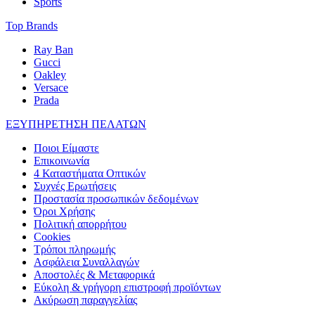
Sports
Top Brands
Ray Ban
Gucci
Oakley
Versace
Prada
ΕΞΥΠΗΡΕΤΗΣΗ ΠΕΛΑΤΩΝ
Ποιοι Είμαστε
Επικοινωνία
4 Καταστήματα Οπτικών
Συχνές Ερωτήσεις
Προστασία προσωπικών δεδομένων
Όροι Χρήσης
Πολιτική απορρήτου
Cookies
Τρόποι πληρωμής
Ασφάλεια Συναλλαγών
Αποστολές & Μεταφορικά
Εύκολη & γρήγορη επιστροφή προϊόντων
Ακύρωση παραγγελίας