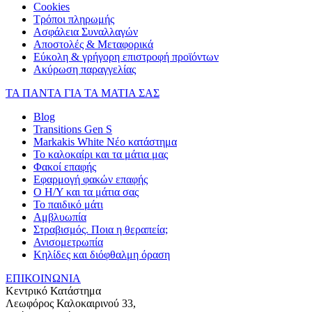
Cookies
Τρόποι πληρωμής
Ασφάλεια Συναλλαγών
Αποστολές & Μεταφορικά
Εύκολη & γρήγορη επιστροφή προϊόντων
Ακύρωση παραγγελίας
ΤΑ ΠΑΝΤΑ ΓΙΑ ΤΑ ΜΑΤΙΑ ΣΑΣ
Blog
Transitions Gen S
Markakis White Νέο κατάστημα
Το καλοκαίρι και τα μάτια μας
Φακοί επαφής
Εφαρμογή φακών επαφής
Ο Η/Υ και τα μάτια σας
Το παιδικό μάτι
Αμβλυωπία
Στραβισμός. Ποια η θεραπεία;
Ανισομετρωπία
Κηλίδες και διόφθαλμη όραση
ΕΠΙΚΟΙΝΩΝΙΑ
Κεντρικό Κατάστημα
Λεωφόρος Καλοκαιρινού 33,