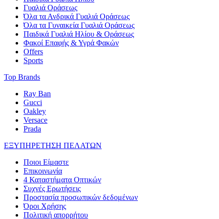
Γυαλιά Οράσεως
Όλα τα Ανδρικά Γυαλιά Οράσεως
Όλα τα Γυναικεία Γυαλιά Οράσεως
Παιδικά Γυαλιά Ηλίου & Οράσεως
Φακοί Επαφής & Υγρά Φακών
Offers
Sports
Top Brands
Ray Ban
Gucci
Oakley
Versace
Prada
ΕΞΥΠΗΡΕΤΗΣΗ ΠΕΛΑΤΩΝ
Ποιοι Είμαστε
Επικοινωνία
4 Καταστήματα Οπτικών
Συχνές Ερωτήσεις
Προστασία προσωπικών δεδομένων
Όροι Χρήσης
Πολιτική απορρήτου