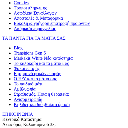
Cookies
Τρόποι πληρωμής
Ασφάλεια Συναλλαγών
Αποστολές & Μεταφορικά
Εύκολη & γρήγορη επιστροφή προϊόντων
Ακύρωση παραγγελίας
ΤΑ ΠΑΝΤΑ ΓΙΑ ΤΑ ΜΑΤΙΑ ΣΑΣ
Blog
Transitions Gen S
Markakis White Νέο κατάστημα
Το καλοκαίρι και τα μάτια μας
Φακοί επαφής
Εφαρμογή φακών επαφής
Ο Η/Υ και τα μάτια σας
Το παιδικό μάτι
Αμβλυωπία
Στραβισμός. Ποια η θεραπεία;
Ανισομετρωπία
Κηλίδες και διόφθαλμη όραση
ΕΠΙΚΟΙΝΩΝΙΑ
Κεντρικό Κατάστημα
Λεωφόρος Καλοκαιρινού 33,