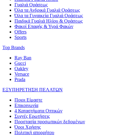
Γυαλιά Οράσεως
Όλα τα Ανδρικά Γυαλιά Οράσεως
Όλα τα Γυναικεία Γυαλιά Οράσεως
Παιδικά Γυαλιά Ηλίου & Οράσεως
Φακοί Επαφής & Υγρά Φακών
Offers
Sports
Top Brands
Ray Ban
Gucci
Oakley
Versace
Prada
ΕΞΥΠΗΡΕΤΗΣΗ ΠΕΛΑΤΩΝ
Ποιοι Είμαστε
Επικοινωνία
4 Καταστήματα Οπτικών
Συχνές Ερωτήσεις
Προστασία προσωπικών δεδομένων
Όροι Χρήσης
Πολιτική απορρήτου