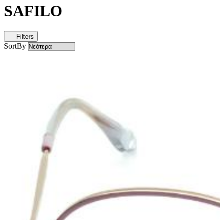
SAFILO
Filters
SortBy