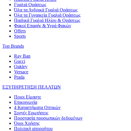
Γυαλιά Οράσεως
Όλα τα Ανδρικά Γυαλιά Οράσεως
Όλα τα Γυναικεία Γυαλιά Οράσεως
Παιδικά Γυαλιά Ηλίου & Οράσεως
Φακοί Επαφής & Υγρά Φακών
Offers
Sports
Top Brands
Ray Ban
Gucci
Oakley
Versace
Prada
ΕΞΥΠΗΡΕΤΗΣΗ ΠΕΛΑΤΩΝ
Ποιοι Είμαστε
Επικοινωνία
4 Καταστήματα Οπτικών
Συχνές Ερωτήσεις
Προστασία προσωπικών δεδομένων
Όροι Χρήσης
Πολιτική απορρήτου