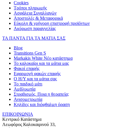
Cookies
Τρόποι πληρωμής
Ασφάλεια Συναλλαγών
Αποστολές & Μεταφορικά
Εύκολη & γρήγορη επιστροφή προϊόντων
Ακύρωση παραγγελίας
ΤΑ ΠΑΝΤΑ ΓΙΑ ΤΑ ΜΑΤΙΑ ΣΑΣ
Blog
Transitions Gen S
Markakis White Νέο κατάστημα
Το καλοκαίρι και τα μάτια μας
Φακοί επαφής
Εφαρμογή φακών επαφής
Ο Η/Υ και τα μάτια σας
Το παιδικό μάτι
Αμβλυωπία
Στραβισμός. Ποια η θεραπεία;
Ανισομετρωπία
Κηλίδες και διόφθαλμη όραση
ΕΠΙΚΟΙΝΩΝΙΑ
Κεντρικό Κατάστημα
Λεωφόρος Καλοκαιρινού 33,