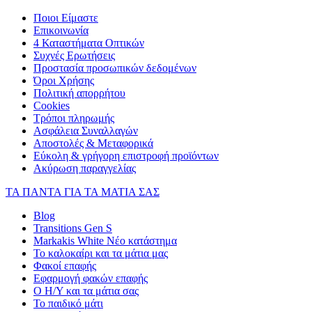
Ποιοι Είμαστε
Επικοινωνία
4 Καταστήματα Οπτικών
Συχνές Ερωτήσεις
Προστασία προσωπικών δεδομένων
Όροι Χρήσης
Πολιτική απορρήτου
Cookies
Τρόποι πληρωμής
Ασφάλεια Συναλλαγών
Αποστολές & Μεταφορικά
Εύκολη & γρήγορη επιστροφή προϊόντων
Ακύρωση παραγγελίας
ΤΑ ΠΑΝΤΑ ΓΙΑ ΤΑ ΜΑΤΙΑ ΣΑΣ
Blog
Transitions Gen S
Markakis White Νέο κατάστημα
Το καλοκαίρι και τα μάτια μας
Φακοί επαφής
Εφαρμογή φακών επαφής
Ο Η/Υ και τα μάτια σας
Το παιδικό μάτι