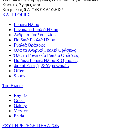
Κάνε τις Αγορές σου
Και με έως 6 ΑΤΟΚΕΣ ΔΟΣΕΙΣ!
ΚΑΤΗΓΟΡΙΕΣ
Γυαλιά Ηλίου
Γυναικεία Γυαλιά Ηλίου
Ανδρικά Γυαλιά Ηλίου
Παιδικά Γυαλιά Ηλίου
Γυαλιά Οράσεως
Όλα τα Ανδρικά Γυαλιά Οράσεως
Όλα τα Γυναικεία Γυαλιά Οράσεως
Παιδικά Γυαλιά Ηλίου & Οράσεως
Φακοί Επαφής & Υγρά Φακών
Offers
Sports
Top Brands
Ray Ban
Gucci
Oakley
Versace
Prada
ΕΞΥΠΗΡΕΤΗΣΗ ΠΕΛΑΤΩΝ