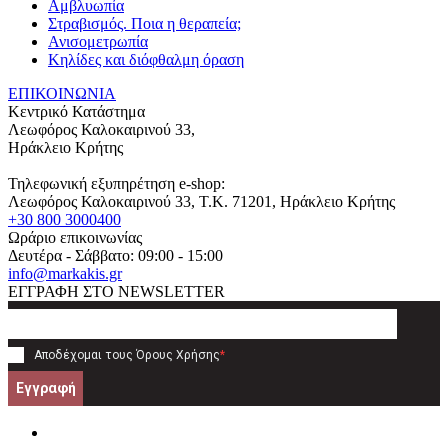
Αμβλυωπία
Στραβισμός. Ποια η θεραπεία;
Ανισομετρωπία
Κηλίδες και διόφθαλμη όραση
ΕΠΙΚΟΙΝΩΝΙΑ
Κεντρικό Κατάστημα
Λεωφόρος Καλοκαιρινού 33,
Ηράκλειο Κρήτης
Τηλεφωνική εξυπηρέτηση e-shop:
Λεωφόρος Καλοκαιρινού 33
, T.K.
71201
,
Ηράκλειο Κρήτης
+30 800 3000400
Ωράριο επικοινωνίας
Δευτέρα - Σάββατο: 09:00 - 15:00
info@markakis.gr
ΕΓΓΡΑΦΗ ΣΤΟ NEWSLETTER
Αποδέχομαι τους
Όρους Χρήσης
*
Εγγραφή