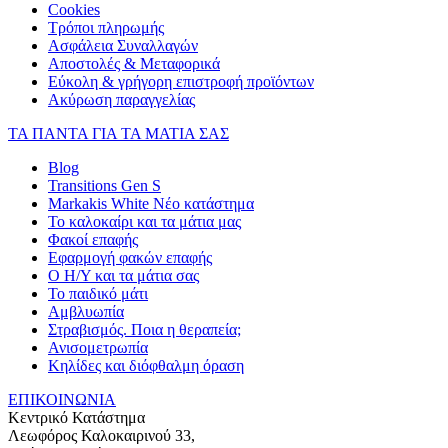
Cookies
Τρόποι πληρωμής
Ασφάλεια Συναλλαγών
Αποστολές & Μεταφορικά
Εύκολη & γρήγορη επιστροφή προϊόντων
Ακύρωση παραγγελίας
ΤΑ ΠΑΝΤΑ ΓΙΑ ΤΑ ΜΑΤΙΑ ΣΑΣ
Blog
Transitions Gen S
Markakis White Νέο κατάστημα
Το καλοκαίρι και τα μάτια μας
Φακοί επαφής
Εφαρμογή φακών επαφής
Ο Η/Υ και τα μάτια σας
Το παιδικό μάτι
Αμβλυωπία
Στραβισμός. Ποια η θεραπεία;
Ανισομετρωπία
Κηλίδες και διόφθαλμη όραση
ΕΠΙΚΟΙΝΩΝΙΑ
Κεντρικό Κατάστημα
Λεωφόρος Καλοκαιρινού 33,