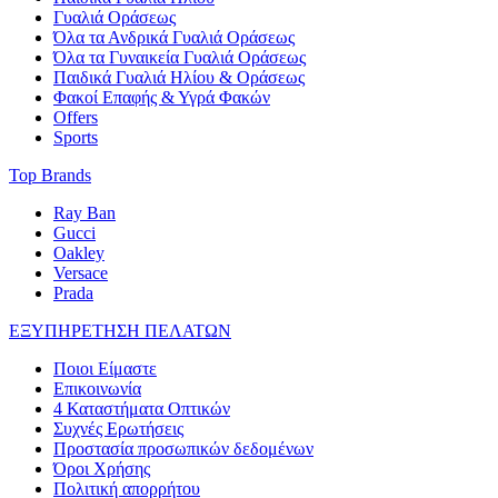
Γυαλιά Οράσεως
Όλα τα Ανδρικά Γυαλιά Οράσεως
Όλα τα Γυναικεία Γυαλιά Οράσεως
Παιδικά Γυαλιά Ηλίου & Οράσεως
Φακοί Επαφής & Υγρά Φακών
Offers
Sports
Top Brands
Ray Ban
Gucci
Oakley
Versace
Prada
ΕΞΥΠΗΡΕΤΗΣΗ ΠΕΛΑΤΩΝ
Ποιοι Είμαστε
Επικοινωνία
4 Καταστήματα Οπτικών
Συχνές Ερωτήσεις
Προστασία προσωπικών δεδομένων
Όροι Χρήσης
Πολιτική απορρήτου