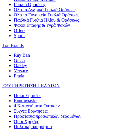
Γυαλιά Οράσεως
Όλα τα Ανδρικά Γυαλιά Οράσεως
Όλα τα Γυναικεία Γυαλιά Οράσεως
Παιδικά Γυαλιά Ηλίου & Οράσεως
Φακοί Επαφής & Υγρά Φακών
Offers
Sports
Top Brands
Ray Ban
Gucci
Oakley
Versace
Prada
ΕΞΥΠΗΡΕΤΗΣΗ ΠΕΛΑΤΩΝ
Ποιοι Είμαστε
Επικοινωνία
4 Καταστήματα Οπτικών
Συχνές Ερωτήσεις
Προστασία προσωπικών δεδομένων
Όροι Χρήσης
Πολιτική απορρήτου