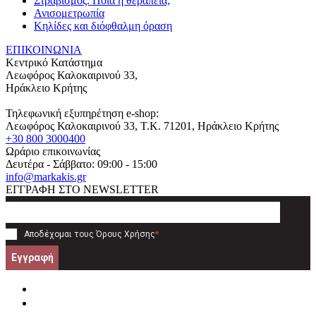
Στραβισμός. Ποια η θεραπεία;
Ανισομετρωπία
Κηλίδες και διόφθαλμη όραση
ΕΠΙΚΟΙΝΩΝΙΑ
Κεντρικό Κατάστημα
Λεωφόρος Καλοκαιρινού 33,
Ηράκλειο Κρήτης
Τηλεφωνική εξυπηρέτηση e-shop:
Λεωφόρος Καλοκαιρινού 33
, T.K.
71201
,
Ηράκλειο Κρήτης
+30 800 3000400
Ωράριο επικοινωνίας
Δευτέρα - Σάββατο: 09:00 - 15:00
info@markakis.gr
ΕΓΓΡΑΦΗ ΣΤΟ NEWSLETTER
Αποδέχομαι τους
Όρους Χρήσης
*
Εγγραφή