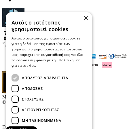
×
Αυτός ο ιστότοπος
χρησιμοποιεί cookies
Αυτός ο ιστότοπος χρησιμοποιεί cookies
για τη βελτίωση της εμπειρίας των
χρηστών. Χρησιμοποιώντας τον ιστότοπό
μας, παρέχετε τη συγκατάθεσή σας για όλα
τα cookies σύμφωνα με την Πολιτική μας
για τα cookies.
Διαβάστε περισσότερα
ΑΠΟΛΎΤΩΣ ΑΠΑΡΑΊΤΗΤΑ
ΑΠΌΔΟΣΗΣ
Μαρκάκης Οπτικά
ΣΤΌΧΕΥΣΗΣ
© 2026
ΛΕΙΤΟΥΡΓΙΚΌΤΗΤΑΣ
Επικοινωνία
E-Volution Awards
ΜΗ ΤΑΞΙΝΟΜΗΜΈΝΑ
Designed & developed by
NETMECHANICS