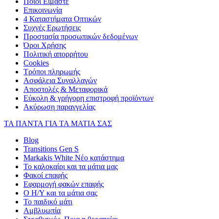
Ποιοι Είμαστε
Επικοινωνία
4 Καταστήματα Οπτικών
Συχνές Ερωτήσεις
Προστασία προσωπικών δεδομένων
Όροι Χρήσης
Πολιτική απορρήτου
Cookies
Τρόποι πληρωμής
Ασφάλεια Συναλλαγών
Αποστολές & Μεταφορικά
Εύκολη & γρήγορη επιστροφή προϊόντων
Ακύρωση παραγγελίας
ΤΑ ΠΑΝΤΑ ΓΙΑ ΤΑ ΜΑΤΙΑ ΣΑΣ
Blog
Transitions Gen S
Markakis White Νέο κατάστημα
Το καλοκαίρι και τα μάτια μας
Φακοί επαφής
Εφαρμογή φακών επαφής
Ο Η/Υ και τα μάτια σας
Το παιδικό μάτι
Αμβλυωπία