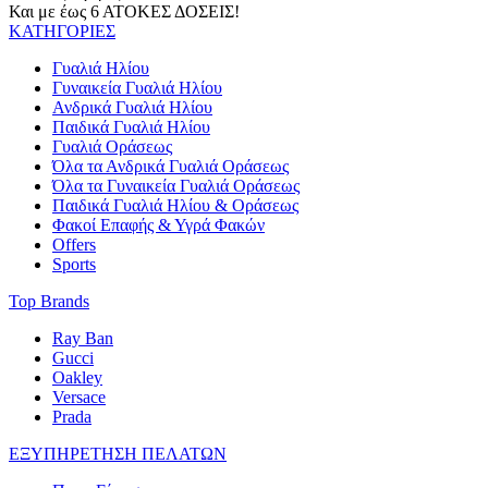
Και με έως 6 ΑΤΟΚΕΣ ΔΟΣΕΙΣ!
ΚΑΤΗΓΟΡΙΕΣ
Γυαλιά Ηλίου
Γυναικεία Γυαλιά Ηλίου
Ανδρικά Γυαλιά Ηλίου
Παιδικά Γυαλιά Ηλίου
Γυαλιά Οράσεως
Όλα τα Ανδρικά Γυαλιά Οράσεως
Όλα τα Γυναικεία Γυαλιά Οράσεως
Παιδικά Γυαλιά Ηλίου & Οράσεως
Φακοί Επαφής & Υγρά Φακών
Offers
Sports
Top Brands
Ray Ban
Gucci
Oakley
Versace
Prada
ΕΞΥΠΗΡΕΤΗΣΗ ΠΕΛΑΤΩΝ