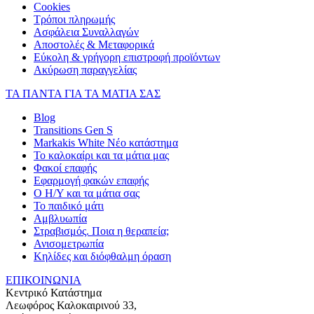
Cookies
Τρόποι πληρωμής
Ασφάλεια Συναλλαγών
Αποστολές & Μεταφορικά
Εύκολη & γρήγορη επιστροφή προϊόντων
Ακύρωση παραγγελίας
ΤΑ ΠΑΝΤΑ ΓΙΑ ΤΑ ΜΑΤΙΑ ΣΑΣ
Blog
Transitions Gen S
Markakis White Νέο κατάστημα
Το καλοκαίρι και τα μάτια μας
Φακοί επαφής
Εφαρμογή φακών επαφής
Ο Η/Υ και τα μάτια σας
Το παιδικό μάτι
Αμβλυωπία
Στραβισμός. Ποια η θεραπεία;
Ανισομετρωπία
Κηλίδες και διόφθαλμη όραση
ΕΠΙΚΟΙΝΩΝΙΑ
Κεντρικό Κατάστημα
Λεωφόρος Καλοκαιρινού 33,