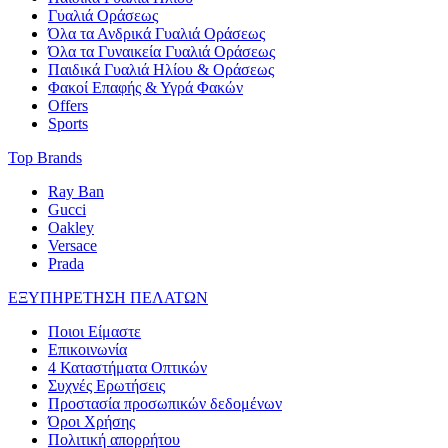
Γυαλιά Οράσεως
Όλα τα Ανδρικά Γυαλιά Οράσεως
Όλα τα Γυναικεία Γυαλιά Οράσεως
Παιδικά Γυαλιά Ηλίου & Οράσεως
Φακοί Επαφής & Υγρά Φακών
Offers
Sports
Top Brands
Ray Ban
Gucci
Oakley
Versace
Prada
ΕΞΥΠΗΡΕΤΗΣΗ ΠΕΛΑΤΩΝ
Ποιοι Είμαστε
Επικοινωνία
4 Καταστήματα Οπτικών
Συχνές Ερωτήσεις
Προστασία προσωπικών δεδομένων
Όροι Χρήσης
Πολιτική απορρήτου