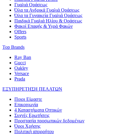
Γυαλιά Οράσεως
Όλα τα Ανδρικά Γυαλιά Οράσεως
Όλα τα Γυναικεία Γυαλιά Οράσεως
Παιδικά Γυαλιά Ηλίου & Οράσεως
Φακοί Επαφής & Υγρά Φακών
Offers
Sports
Top Brands
Ray Ban
Gucci
Oakley
Versace
Prada
ΕΞΥΠΗΡΕΤΗΣΗ ΠΕΛΑΤΩΝ
Ποιοι Είμαστε
Επικοινωνία
4 Καταστήματα Οπτικών
Συχνές Ερωτήσεις
Προστασία προσωπικών δεδομένων
Όροι Χρήσης
Πολιτική απορρήτου