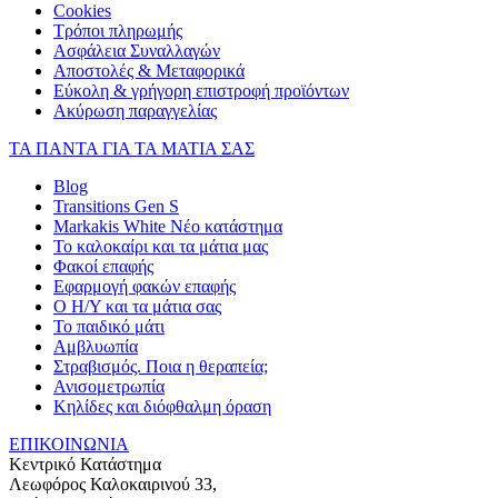
Cookies
Τρόποι πληρωμής
Ασφάλεια Συναλλαγών
Αποστολές & Μεταφορικά
Εύκολη & γρήγορη επιστροφή προϊόντων
Ακύρωση παραγγελίας
ΤΑ ΠΑΝΤΑ ΓΙΑ ΤΑ ΜΑΤΙΑ ΣΑΣ
Blog
Transitions Gen S
Markakis White Νέο κατάστημα
Το καλοκαίρι και τα μάτια μας
Φακοί επαφής
Εφαρμογή φακών επαφής
Ο Η/Υ και τα μάτια σας
Το παιδικό μάτι
Αμβλυωπία
Στραβισμός. Ποια η θεραπεία;
Ανισομετρωπία
Κηλίδες και διόφθαλμη όραση
ΕΠΙΚΟΙΝΩΝΙΑ
Κεντρικό Κατάστημα
Λεωφόρος Καλοκαιρινού 33,