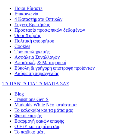
Ποιοι Είμαστε
Επικοινωνία
4 Καταστήματα Οπτικών
Συχνές Ερωτήσεις
Προστασία προσωπικών δεδομένων
Όροι Χρήσης
Πολιτική απορρήτου
Cookies
Τρόποι πληρωμής
Ασφάλεια Συναλλαγών
Αποστολές & Μεταφορικά
Εύκολη & γρήγορη επιστροφή προϊόντων
Ακύρωση παραγγελίας
ΤΑ ΠΑΝΤΑ ΓΙΑ ΤΑ ΜΑΤΙΑ ΣΑΣ
Blog
Transitions Gen S
Markakis White Νέο κατάστημα
Το καλοκαίρι και τα μάτια μας
Φακοί επαφής
Εφαρμογή φακών επαφής
Ο Η/Υ και τα μάτια σας
Το παιδικό μάτι