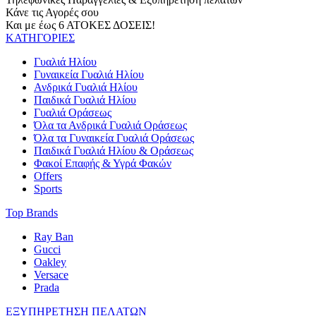
Κάνε τις Αγορές σου
Και με έως 6 ΑΤΟΚΕΣ ΔΟΣΕΙΣ!
ΚΑΤΗΓΟΡΙΕΣ
Γυαλιά Ηλίου
Γυναικεία Γυαλιά Ηλίου
Ανδρικά Γυαλιά Ηλίου
Παιδικά Γυαλιά Ηλίου
Γυαλιά Οράσεως
Όλα τα Ανδρικά Γυαλιά Οράσεως
Όλα τα Γυναικεία Γυαλιά Οράσεως
Παιδικά Γυαλιά Ηλίου & Οράσεως
Φακοί Επαφής & Υγρά Φακών
Offers
Sports
Top Brands
Ray Ban
Gucci
Oakley
Versace
Prada
ΕΞΥΠΗΡΕΤΗΣΗ ΠΕΛΑΤΩΝ