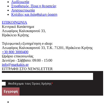
Αμβλυωπία
Στραβισμός. Ποια η θεραπεία;
Ανισομετρωπία
Κηλίδες και διόφθαλμη όραση
ΕΠΙΚΟΙΝΩΝΙΑ
Κεντρικό Κατάστημα
Λεωφόρος Καλοκαιρινού 33,
Ηράκλειο Κρήτης
Τηλεφωνική εξυπηρέτηση e-shop:
Λεωφόρος Καλοκαιρινού 33
, T.K.
71201
,
Ηράκλειο Κρήτης
+30 800 3000400
Ωράριο επικοινωνίας
Δευτέρα - Σάββατο: 09:00 - 15:00
info@markakis.gr
ΕΓΓΡΑΦΗ ΣΤΟ NEWSLETTER
Αποδέχομαι τους
Όρους Χρήσης
*
Εγγραφή