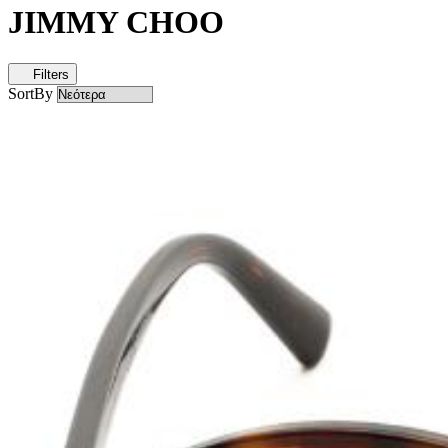
JIMMY CHOO
Filters
SortBy