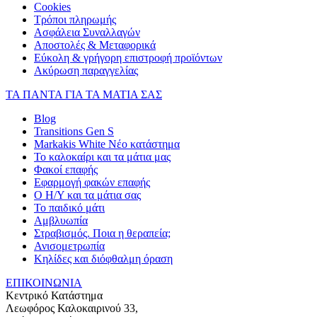
Cookies
Τρόποι πληρωμής
Ασφάλεια Συναλλαγών
Αποστολές & Μεταφορικά
Εύκολη & γρήγορη επιστροφή προϊόντων
Ακύρωση παραγγελίας
ΤΑ ΠΑΝΤΑ ΓΙΑ ΤΑ ΜΑΤΙΑ ΣΑΣ
Blog
Transitions Gen S
Markakis White Νέο κατάστημα
Το καλοκαίρι και τα μάτια μας
Φακοί επαφής
Εφαρμογή φακών επαφής
Ο Η/Υ και τα μάτια σας
Το παιδικό μάτι
Αμβλυωπία
Στραβισμός. Ποια η θεραπεία;
Ανισομετρωπία
Κηλίδες και διόφθαλμη όραση
ΕΠΙΚΟΙΝΩΝΙΑ
Κεντρικό Κατάστημα
Λεωφόρος Καλοκαιρινού 33,