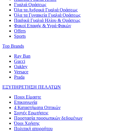
Γυαλιά Οράσεως
Όλα τα Ανδρικά Γυαλιά Οράσεως
Όλα τα Γυναικεία Γυαλιά Οράσεως
Παιδικά Γυαλιά Ηλίου & Οράσεως
Φακοί Επαφής & Υγρά Φακών
Offers
Sports
Top Brands
Ray Ban
Gucci
Oakley
Versace
Prada
ΕΞΥΠΗΡΕΤΗΣΗ ΠΕΛΑΤΩΝ
Ποιοι Είμαστε
Επικοινωνία
4 Καταστήματα Οπτικών
Συχνές Ερωτήσεις
Προστασία προσωπικών δεδομένων
Όροι Χρήσης
Πολιτική απορρήτου