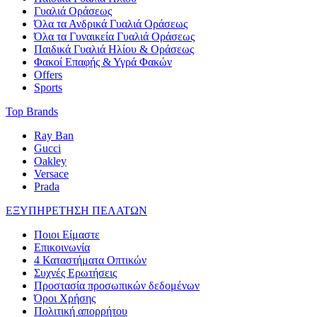
Γυαλιά Οράσεως
Όλα τα Ανδρικά Γυαλιά Οράσεως
Όλα τα Γυναικεία Γυαλιά Οράσεως
Παιδικά Γυαλιά Ηλίου & Οράσεως
Φακοί Επαφής & Υγρά Φακών
Offers
Sports
Top Brands
Ray Ban
Gucci
Oakley
Versace
Prada
ΕΞΥΠΗΡΕΤΗΣΗ ΠΕΛΑΤΩΝ
Ποιοι Είμαστε
Επικοινωνία
4 Καταστήματα Οπτικών
Συχνές Ερωτήσεις
Προστασία προσωπικών δεδομένων
Όροι Χρήσης
Πολιτική απορρήτου