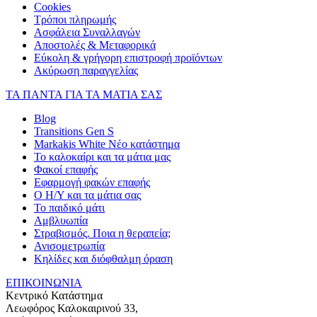
Cookies
Τρόποι πληρωμής
Ασφάλεια Συναλλαγών
Αποστολές & Μεταφορικά
Εύκολη & γρήγορη επιστροφή προϊόντων
Ακύρωση παραγγελίας
ΤΑ ΠΑΝΤΑ ΓΙΑ ΤΑ ΜΑΤΙΑ ΣΑΣ
Blog
Transitions Gen S
Markakis White Νέο κατάστημα
Το καλοκαίρι και τα μάτια μας
Φακοί επαφής
Εφαρμογή φακών επαφής
Ο Η/Υ και τα μάτια σας
Το παιδικό μάτι
Αμβλυωπία
Στραβισμός. Ποια η θεραπεία;
Ανισομετρωπία
Κηλίδες και διόφθαλμη όραση
ΕΠΙΚΟΙΝΩΝΙΑ
Κεντρικό Κατάστημα
Λεωφόρος Καλοκαιρινού 33,