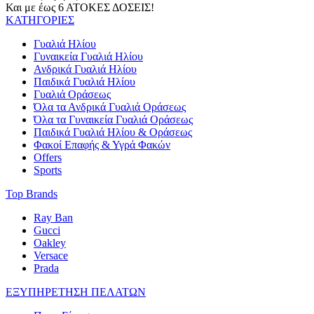
Και με έως 6 ΑΤΟΚΕΣ ΔΟΣΕΙΣ!
ΚΑΤΗΓΟΡΙΕΣ
Γυαλιά Ηλίου
Γυναικεία Γυαλιά Ηλίου
Ανδρικά Γυαλιά Ηλίου
Παιδικά Γυαλιά Ηλίου
Γυαλιά Οράσεως
Όλα τα Ανδρικά Γυαλιά Οράσεως
Όλα τα Γυναικεία Γυαλιά Οράσεως
Παιδικά Γυαλιά Ηλίου & Οράσεως
Φακοί Επαφής & Υγρά Φακών
Offers
Sports
Top Brands
Ray Ban
Gucci
Oakley
Versace
Prada
ΕΞΥΠΗΡΕΤΗΣΗ ΠΕΛΑΤΩΝ