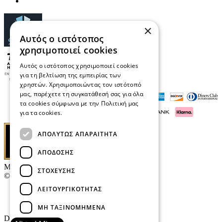
×
Αυτός ο ιστότοπος
χρησιμοποιεί cookies
Αυτός ο ιστότοπος χρησιμοποιεί cookies
για τη βελτίωση της εμπειρίας των
χρηστών. Χρησιμοποιώντας τον ιστότοπό
μας, παρέχετε τη συγκατάθεσή σας για όλα
τα cookies σύμφωνα με την Πολιτική μας
για τα cookies.
Διαβάστε περισσότερα
ΑΠΟΛΎΤΩΣ ΑΠΑΡΑΊΤΗΤΑ
ΑΠΌΔΟΣΗΣ
Μαρκάκης Οπτικά
ΣΤΌΧΕΥΣΗΣ
© 2026
ΛΕΙΤΟΥΡΓΙΚΌΤΗΤΑΣ
Επικοινωνία
E-Volution Awards
ΜΗ ΤΑΞΙΝΟΜΗΜΈΝΑ
Designed & developed by
NETMECHANICS