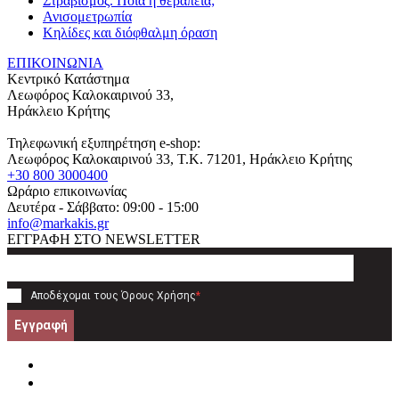
Στραβισμός. Ποια η θεραπεία;
Ανισομετρωπία
Κηλίδες και διόφθαλμη όραση
ΕΠΙΚΟΙΝΩΝΙΑ
Κεντρικό Κατάστημα
Λεωφόρος Καλοκαιρινού 33,
Ηράκλειο Κρήτης
Τηλεφωνική εξυπηρέτηση e-shop:
Λεωφόρος Καλοκαιρινού 33
, T.K.
71201
,
Ηράκλειο Κρήτης
+30 800 3000400
Ωράριο επικοινωνίας
Δευτέρα - Σάββατο: 09:00 - 15:00
info@markakis.gr
ΕΓΓΡΑΦΗ ΣΤΟ NEWSLETTER
Αποδέχομαι τους
Όρους Χρήσης
*
Εγγραφή