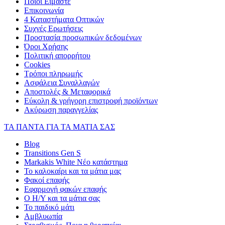
Ποιοι Είμαστε
Επικοινωνία
4 Καταστήματα Οπτικών
Συχνές Ερωτήσεις
Προστασία προσωπικών δεδομένων
Όροι Χρήσης
Πολιτική απορρήτου
Cookies
Τρόποι πληρωμής
Ασφάλεια Συναλλαγών
Αποστολές & Μεταφορικά
Εύκολη & γρήγορη επιστροφή προϊόντων
Ακύρωση παραγγελίας
ΤΑ ΠΑΝΤΑ ΓΙΑ ΤΑ ΜΑΤΙΑ ΣΑΣ
Blog
Transitions Gen S
Markakis White Νέο κατάστημα
Το καλοκαίρι και τα μάτια μας
Φακοί επαφής
Εφαρμογή φακών επαφής
Ο Η/Υ και τα μάτια σας
Το παιδικό μάτι
Αμβλυωπία