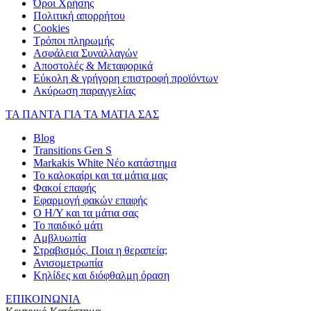
Όροι Χρήσης
Πολιτική απορρήτου
Cookies
Τρόποι πληρωμής
Ασφάλεια Συναλλαγών
Αποστολές & Μεταφορικά
Εύκολη & γρήγορη επιστροφή προϊόντων
Ακύρωση παραγγελίας
ΤΑ ΠΑΝΤΑ ΓΙΑ ΤΑ ΜΑΤΙΑ ΣΑΣ
Blog
Transitions Gen S
Markakis White Νέο κατάστημα
Το καλοκαίρι και τα μάτια μας
Φακοί επαφής
Εφαρμογή φακών επαφής
Ο Η/Υ και τα μάτια σας
Το παιδικό μάτι
Αμβλυωπία
Στραβισμός. Ποια η θεραπεία;
Ανισομετρωπία
Κηλίδες και διόφθαλμη όραση
ΕΠΙΚΟΙΝΩΝΙΑ