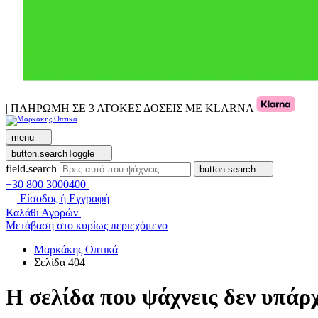
| ΠΛΗΡΩΜΗ ΣΕ 3 ΑΤΟΚΕΣ ΔΟΣΕΙΣ ΜΕ KLARNA
menu
button.searchToggle
field.search
button.search
+30 800 3000400
Είσοδος ή Εγγραφή
Καλάθι Αγορών
Μετάβαση στο κυρίως περιεχόμενο
Μαρκάκης Οπτικά
Σελίδα 404
Η σελίδα που ψάχνεις δεν υπάρχ