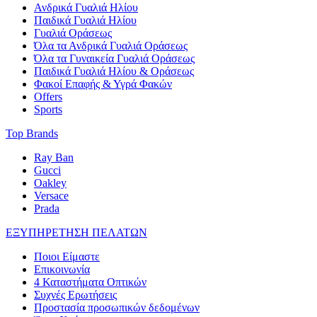
Ανδρικά Γυαλιά Ηλίου
Παιδικά Γυαλιά Ηλίου
Γυαλιά Οράσεως
Όλα τα Ανδρικά Γυαλιά Οράσεως
Όλα τα Γυναικεία Γυαλιά Οράσεως
Παιδικά Γυαλιά Ηλίου & Οράσεως
Φακοί Επαφής & Υγρά Φακών
Offers
Sports
Top Brands
Ray Ban
Gucci
Oakley
Versace
Prada
ΕΞΥΠΗΡΕΤΗΣΗ ΠΕΛΑΤΩΝ
Ποιοι Είμαστε
Επικοινωνία
4 Καταστήματα Οπτικών
Συχνές Ερωτήσεις
Προστασία προσωπικών δεδομένων