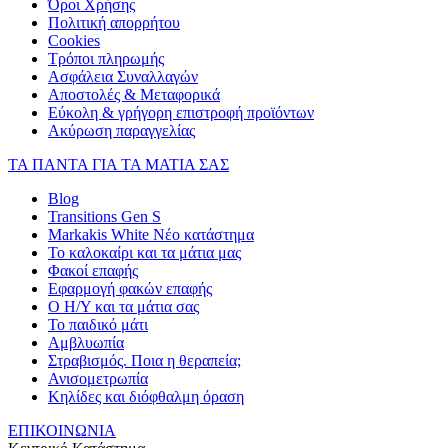
Όροι Χρήσης
Πολιτική απορρήτου
Cookies
Τρόποι πληρωμής
Ασφάλεια Συναλλαγών
Αποστολές & Μεταφορικά
Εύκολη & γρήγορη επιστροφή προϊόντων
Ακύρωση παραγγελίας
ΤΑ ΠΑΝΤΑ ΓΙΑ ΤΑ ΜΑΤΙΑ ΣΑΣ
Blog
Transitions Gen S
Markakis White Νέο κατάστημα
Το καλοκαίρι και τα μάτια μας
Φακοί επαφής
Εφαρμογή φακών επαφής
Ο Η/Υ και τα μάτια σας
Το παιδικό μάτι
Αμβλυωπία
Στραβισμός. Ποια η θεραπεία;
Ανισομετρωπία
Κηλίδες και διόφθαλμη όραση
ΕΠΙΚΟΙΝΩΝΙΑ