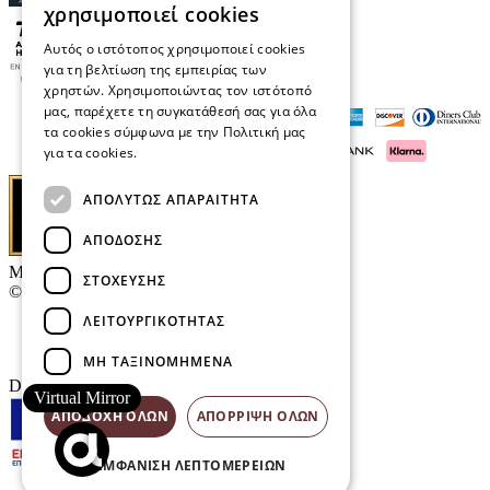
χρησιμοποιεί cookies
Αυτός ο ιστότοπος χρησιμοποιεί cookies
για τη βελτίωση της εμπειρίας των
χρηστών. Χρησιμοποιώντας τον ιστότοπό
μας, παρέχετε τη συγκατάθεσή σας για όλα
τα cookies σύμφωνα με την Πολιτική μας
για τα cookies.
Διαβάστε περισσότερα
ΑΠΟΛΎΤΩΣ ΑΠΑΡΑΊΤΗΤΑ
ΑΠΌΔΟΣΗΣ
Μαρκάκης Οπτικά
ΣΤΌΧΕΥΣΗΣ
© 2026
ΛΕΙΤΟΥΡΓΙΚΌΤΗΤΑΣ
Επικοινωνία
E-Volution Awards
ΜΗ ΤΑΞΙΝΟΜΗΜΈΝΑ
Designed & developed by
NETMECHANICS
Virtual Mirror
ΑΠΟΔΟΧΉ ΌΛΩΝ
ΑΠΌΡΡΙΨΗ ΌΛΩΝ
ΕΜΦΆΝΙΣΗ ΛΕΠΤΟΜΕΡΕΙΏΝ