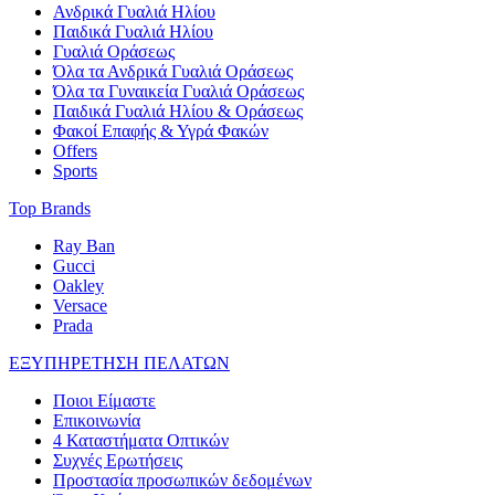
Ανδρικά Γυαλιά Ηλίου
Παιδικά Γυαλιά Ηλίου
Γυαλιά Οράσεως
Όλα τα Ανδρικά Γυαλιά Οράσεως
Όλα τα Γυναικεία Γυαλιά Οράσεως
Παιδικά Γυαλιά Ηλίου & Οράσεως
Φακοί Επαφής & Υγρά Φακών
Offers
Sports
Top Brands
Ray Ban
Gucci
Oakley
Versace
Prada
ΕΞΥΠΗΡΕΤΗΣΗ ΠΕΛΑΤΩΝ
Ποιοι Είμαστε
Επικοινωνία
4 Καταστήματα Οπτικών
Συχνές Ερωτήσεις
Προστασία προσωπικών δεδομένων