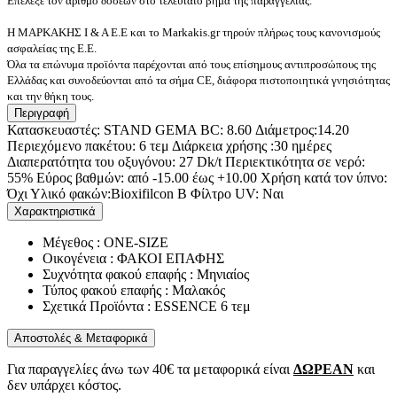
Επέλεξε τον αριθμό δόσεων στο τελευταίο βήμα της παραγγελίας.
Η ΜΑΡΚΑΚΗΣ Ι & Α Ε.Ε και το Markakis.gr τηρούν πλήρως τους κανονισμούς
ασφαλείας της Ε.Ε.
Όλα τα επώνυμα προϊόντα παρέχονται από τους επίσημους αντιπροσώπους της
Ελλάδας και συνοδεύονται από τα σήμα CE, διάφορα πιστοποιητικά γνησιότητας
και την θήκη τους.
Περιγραφή
Κατασκευαστές: STAND GEMA BC: 8.60 Διάμετρος:14.20
Περιεχόμενο πακέτου: 6 τεμ Διάρκεια χρήσης :30 ημέρες
Διαπερατότητα του οξυγόνου: 27 Dk/t Περιεκτικότητα σε νερό:
55% Εύρος βαθμών: από -15.00 έως +10.00 Χρήση κατά τον ύπνο:
Όχι Υλικό φακών:Bioxifilcon B Φίλτρο UV: Ναι
Χαρακτηριστικά
Μέγεθος : ONE-SIZE
Οικογένεια : ΦΑΚΟΙ ΕΠΑΦΗΣ
Συχνότητα φακού επαφής : Μηνιαίος
Τύπος φακού επαφής : Μαλακός
Σχετικά Προϊόντα : ESSENCE 6 τεμ
Αποστολές & Μεταφορικά
Για παραγγελίες άνω των 40€ τα μεταφορικά είναι
ΔΩΡΕΑΝ
και
δεν υπάρχει κόστος.