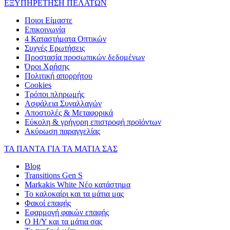
ΕΞΥΠΗΡΕΤΗΣΗ ΠΕΛΑΤΩΝ
Ποιοι Είμαστε
Επικοινωνία
4 Καταστήματα Οπτικών
Συχνές Ερωτήσεις
Προστασία προσωπικών δεδομένων
Όροι Χρήσης
Πολιτική απορρήτου
Cookies
Τρόποι πληρωμής
Ασφάλεια Συναλλαγών
Αποστολές & Μεταφορικά
Εύκολη & γρήγορη επιστροφή προϊόντων
Ακύρωση παραγγελίας
ΤΑ ΠΑΝΤΑ ΓΙΑ ΤΑ ΜΑΤΙΑ ΣΑΣ
Blog
Transitions Gen S
Markakis White Νέο κατάστημα
Το καλοκαίρι και τα μάτια μας
Φακοί επαφής
Εφαρμογή φακών επαφής
Ο Η/Υ και τα μάτια σας