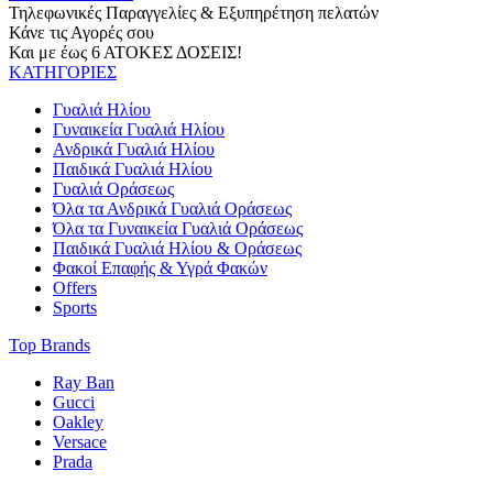
Τηλεφωνικές Παραγγελίες & Εξυπηρέτηση πελατών
Κάνε τις Αγορές σου
Και με έως 6 ΑΤΟΚΕΣ ΔΟΣΕΙΣ!
ΚΑΤΗΓΟΡΙΕΣ
Γυαλιά Ηλίου
Γυναικεία Γυαλιά Ηλίου
Ανδρικά Γυαλιά Ηλίου
Παιδικά Γυαλιά Ηλίου
Γυαλιά Οράσεως
Όλα τα Ανδρικά Γυαλιά Οράσεως
Όλα τα Γυναικεία Γυαλιά Οράσεως
Παιδικά Γυαλιά Ηλίου & Οράσεως
Φακοί Επαφής & Υγρά Φακών
Offers
Sports
Top Brands
Ray Ban
Gucci
Oakley
Versace
Prada