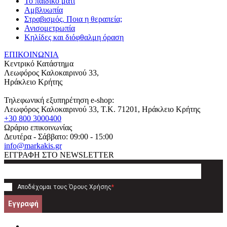
Το παιδικό μάτι
Αμβλυωπία
Στραβισμός. Ποια η θεραπεία;
Ανισομετρωπία
Κηλίδες και διόφθαλμη όραση
ΕΠΙΚΟΙΝΩΝΙΑ
Κεντρικό Κατάστημα
Λεωφόρος Καλοκαιρινού 33,
Ηράκλειο Κρήτης
Τηλεφωνική εξυπηρέτηση e-shop:
Λεωφόρος Καλοκαιρινού 33
, T.K.
71201
,
Ηράκλειο Κρήτης
+30 800 3000400
Ωράριο επικοινωνίας
Δευτέρα - Σάββατο: 09:00 - 15:00
info@markakis.gr
ΕΓΓΡΑΦΗ ΣΤΟ NEWSLETTER
Αποδέχομαι τους
Όρους Χρήσης
*
Εγγραφή